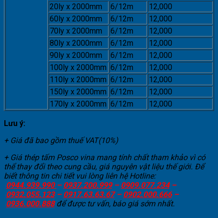
20ly x 2000mm
6/12m
12,000
60ly x 2000mm
6/12m
12,000
70ly x 2000mm
6/12m
12,000
80ly x 2000mm
6/12m
12,000
90ly x 2000mm
6/12m
12,000
100ly x 2000mm
6/12m
12,000
110ly x 2000mm
6/12m
12,000
150ly x 2000mm
6/12m
12,000
170ly x 2000mm
6/12m
12,000
Lưu ý:
+ Giá đã bao gồm thuế VAT(10%)
+ Giá thép tấm Posco vina mang tính chất tham khảo vì có
thể thay đổi theo cung cầu, giá nguyên vật liệu thế giới. Để
biết thông tin chi tiết vui lòng liên hệ Hotline:
0944.939.990
–
0937.200.999
–
0909.077.234
–
0932.055.123
–
0917.63.63.67
–
0902.000.666
–
0936.000.888
để được tư vấn, báo giá sớm nhất.