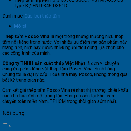
Thép tấm mạ kẽm: JIS G3302 SGCC / ASTM A653 CS
Type B / EN10346 DX51D
Danh mục:
Các loại thép tấm
Mô tả
Thép tấm Posco Vina
là một trong những thương hiệu thép
tấm nổi tiếng trong nước. Với nhiều ưu điểm mà sản phẩm này
mang đến, hiện nay được nhiều người tiêu dùng lựa chọn cho
các công trình của mình.
Công ty TNHH sản xuất thép Việt Nhật
là đơn vị chuyên
cung ứng các dòng sắt thép tấm Posco Vina chính hãng.
Chúng tôi là đại lý cấp 1 của nhà máy Posco, không thông qua
bất kỳ trung gian nào.
Cam kết giá thép tấm Posco Vina rẻ nhất thị trường, chiết khấu
cao cho hóa đơn số lượng lớn. Hàng có sẵn tại kho, vận
chuyển toàn miền Nam, TPHCM trong thời gian sớm nhất.
Nội dung