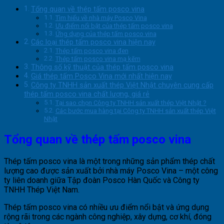
Tổng quan về thép tấm posco vina
Tìm hiểu về nhà máy Posco Vina
Ưu điểm nổi bật của thép tấm posco vina
Ứng dụng của thép tấm posco vina
Các loại thép tấm posco vina hiện nay
Thép tấm posco vina đen
Thép tấm posco vina mạ kẽm
Thông số kỹ thuật của thép tấm posco vina
Giá thép tấm Posco Vina mới nhất hiện nay
Công ty TNHH sản xuất thép Việt Nhật chuyên cung cấp
thép tấm posco vina chất lượng, giá rẻ
Tại sao chọn Công ty TNHH sản xuất thép Việt Nhật ?
Các bước mua hàng tại Công ty TNHH sản xuất thép Việt
Nhật
Tổng quan về thép tấm posco vina
Thép tấm posco vina là một trong những sản phẩm thép chất
lượng cao được sản xuất bởi nhà máy Posco Vina – một công
ty liên doanh giữa Tập đoàn Posco Hàn Quốc và Công ty
TNHH Thép Việt Nam.
Thép tấm posco vina có nhiều ưu điểm nổi bật và ứng dụng
rộng rãi trong các ngành công nghiệp, xây dựng, cơ khí, đóng