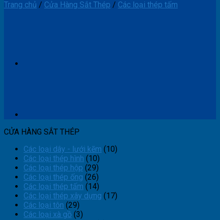
Trang chủ
/
Cửa Hàng Sắt Thép
/
Các loại thép tấm
CỬA HÀNG SẮT THÉP
Các loại dây - lưới kẽm
(10)
Các loại thép hình
(10)
Các loại thép hộp
(29)
Các loại thép ống
(26)
Các loại thép tấm
(14)
Các loại thép xây dựng
(17)
Các loại tôn
(29)
Các loại xà gồ
(3)