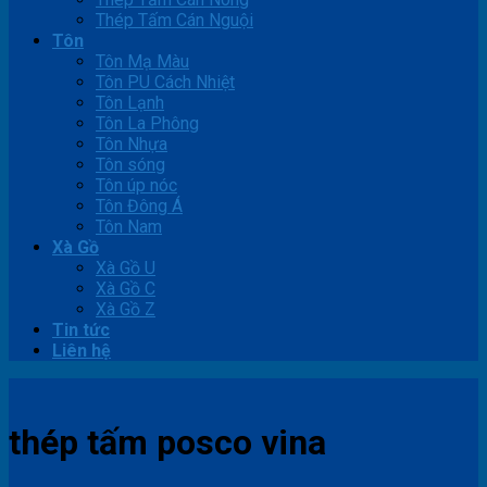
Thép Tấm Cán Nguội
Tôn
Tôn Mạ Màu
Tôn PU Cách Nhiệt
Tôn Lạnh
Tôn La Phông
Tôn Nhựa
Tôn sóng
Tôn úp nóc
Tôn Đông Á
Tôn Nam
Xà Gồ
Xà Gồ U
Xà Gồ C
Xà Gồ Z
Tin tức
Liên hệ
thép tấm posco vina