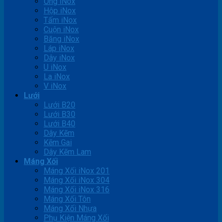
Ống iNox
Hộp iNox
Tấm iNox
Cuộn iNox
Băng iNox
Láp iNox
Dây iNox
U iNox
La iNox
V iNox
Lưới
Lưới B20
Lưới B30
Lưới B40
Dây Kẽm
Kẽm Gai
Dây Kẽm Lam
Máng Xối
Máng Xối iNox 201
Máng Xối iNox 304
Máng Xối iNox 316
Máng Xối Tôn
Máng Xối Nhựa
Phụ Kiện Máng Xối