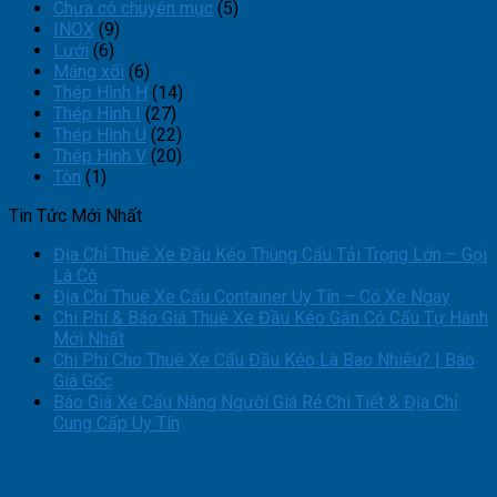
Chưa có chuyên mục
(5)
INOX
(9)
Lưới
(6)
Máng xối
(6)
Thép Hình H
(14)
Thép Hình I
(27)
Thép Hình U
(22)
Thép Hình V
(20)
Tôn
(1)
Tin Tức Mới Nhất
Địa Chỉ Thuê Xe Đầu Kéo Thùng Cẩu Tải Trọng Lớn – Gọi
Là Có
Địa Chỉ Thuê Xe Cẩu Container Uy Tín – Có Xe Ngay
Chi Phí & Báo Giá Thuê Xe Đầu Kéo Gắn Có Cẩu Tự Hành
Mới Nhất
Chi Phí Cho Thuê Xe Cẩu Đầu Kéo Là Bao Nhiêu? | Báo
Giá Gốc
Báo Giá Xe Cẩu Nâng Người Giá Rẻ Chi Tiết & Địa Chỉ
Cung Cấp Uy Tín