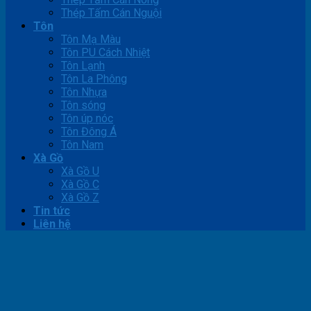
Thép Tấm Cán Nguội
Tôn
Tôn Mạ Màu
Tôn PU Cách Nhiệt
Tôn Lạnh
Tôn La Phông
Tôn Nhựa
Tôn sóng
Tôn úp nóc
Tôn Đông Á
Tôn Nam
Xà Gồ
Xà Gồ U
Xà Gồ C
Xà Gồ Z
Tin tức
Liên hệ