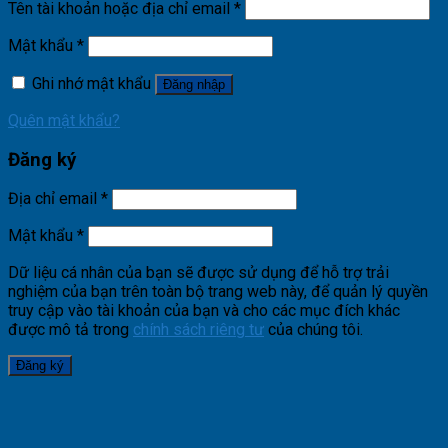
Tên tài khoản hoặc địa chỉ email
*
Mật khẩu
*
Ghi nhớ mật khẩu
Đăng nhập
Quên mật khẩu?
Đăng ký
Địa chỉ email
*
Mật khẩu
*
Dữ liệu cá nhân của bạn sẽ được sử dụng để hỗ trợ trải
nghiệm của bạn trên toàn bộ trang web này, để quản lý quyền
truy cập vào tài khoản của bạn và cho các mục đích khác
được mô tả trong
chính sách riêng tư
của chúng tôi.
Đăng ký