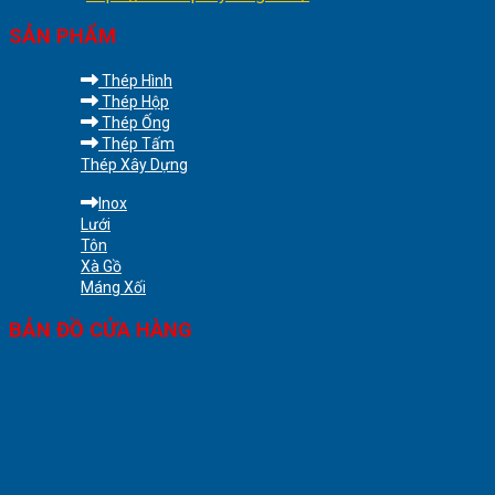
SẢN PHẨM
Thép Hình
Thép Hộp
Thép Ống
Thép Tấm
Thép Xây Dựng
Inox
Lưới
Tôn
Xà Gồ
Máng Xối
BẢN ĐỒ CỬA HÀNG