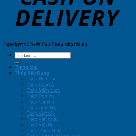
Copyright 2026 ©
Tôn Thép Nhật Minh
Tìm
kiếm:
Trang chủ
Thép Xây Dựng
Thép Hoà Phát
Thép Đông Á
Thép Miền Nam
Thép Pomina
Thép Samina
Thép Tung Ho
Thép Việt Mỹ
Thép Việt Nhật
Thép Việt Úc
Thép Thiên Thai