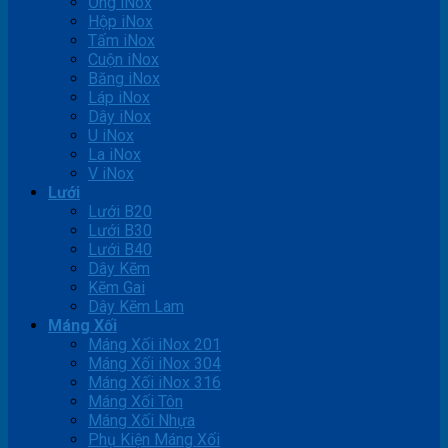
Ống iNox
Hộp iNox
Tấm iNox
Cuộn iNox
Băng iNox
Láp iNox
Dây iNox
U iNox
La iNox
V iNox
Lưới
Lưới B20
Lưới B30
Lưới B40
Dây Kẽm
Kẽm Gai
Dây Kẽm Lam
Máng Xối
Máng Xối iNox 201
Máng Xối iNox 304
Máng Xối iNox 316
Máng Xối Tôn
Máng Xối Nhựa
Phụ Kiện Máng Xối