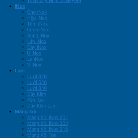
Thép Việt Nhật Vinakyoei
iNox
Ống iNox
Hộp iNox
Tấm iNox
Cuộn iNox
Băng iNox
Láp iNox
Dây iNox
U iNox
La iNox
V iNox
Lưới
Lưới B20
Lưới B30
Lưới B40
Dây Kẽm
Kẽm Gai
Dây Kẽm Lam
Máng Xối
Máng Xối iNox 201
Máng Xối iNox 304
Máng Xối iNox 316
Máng Xối Tôn