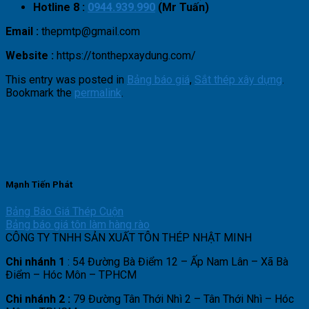
Hotline 8 :
0944.939.990
(Mr Tuấn)
Email :
thepmtp@gmail.com
Website :
https://tonthepxaydung.com/
This entry was posted in
Bảng báo giá
,
Sắt thép xây dựng
.
Bookmark the
permalink
.
Mạnh Tiến Phát
Bảng Báo Giá Thép Cuộn
Bảng báo giá tôn làm hàng rào
CÔNG TY TNHH SẢN XUẤT TÔN THÉP NHẬT MINH
Chi nhánh 1
: 54 Đường Bà Điểm 12 – Ấp Nam Lân – Xã Bà
Điểm – Hóc Môn – TPHCM
Chi nhánh 2 :
79 Đường Tân Thới Nhì 2 – Tân Thới Nhì – Hóc