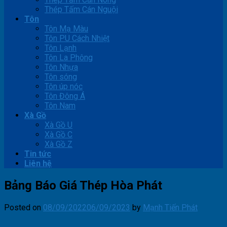
Thép Tấm Cán Nguội
Tôn
Tôn Mạ Màu
Tôn PU Cách Nhiệt
Tôn Lạnh
Tôn La Phông
Tôn Nhựa
Tôn sóng
Tôn úp nóc
Tôn Đông Á
Tôn Nam
Xà Gồ
Xà Gồ U
Xà Gồ C
Xà Gồ Z
Tin tức
Liên hệ
Bảng Báo Giá Thép Hòa Phát
Posted on
08/09/2022
06/09/2023
by
Mạnh Tiến Phát