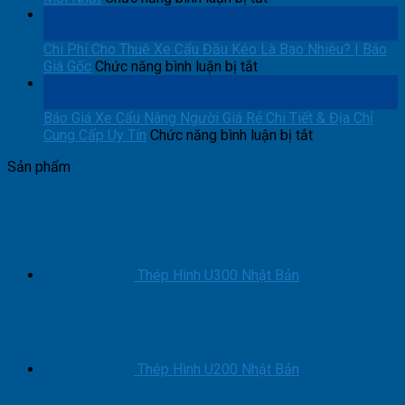
Cẩu
Tải
Chi
04
Container
Trọng
Phí
Th8
Uy
Lớn
&
Chi Phí Cho Thuê Xe Cẩu Đầu Kéo Là Bao Nhiêu? | Báo
Tín
–
ở
Báo
Giá Gốc
Chức năng bình luận bị tắt
–
Gọi
Chi
Giá
03
Có
Là
Phí
Thuê
Th8
Xe
Có
Cho
Xe
Báo Giá Xe Cẩu Nâng Người Giá Rẻ Chi Tiết & Địa Chỉ
Ngay
Thuê
Đầu
ở
Cung Cấp Uy Tín
Chức năng bình luận bị tắt
Xe
Kéo
Báo
Sản phẩm
Cẩu
Gắn
Giá
Đầu
Có
Xe
Kéo
Cẩu
Cẩu
Là
Tự
Nâng
Bao
Hành
Người
Nhiêu?
Mới
Giá
|
Nhất
Rẻ
Thép Hình U300 Nhật Bản
Báo
Chi
Giá
Tiết
Gốc
&
Địa
Chỉ
Thép Hình U200 Nhật Bản
Cung
Cấp