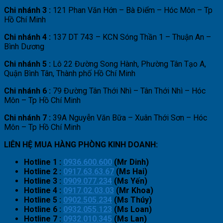
Chi nhánh 3 :
121 Phan Văn Hớn – Bà Điểm – Hóc Môn – Tp
Hồ Chí Minh
Chi nhánh 4 :
137 DT 743 – KCN Sóng Thần 1 – Thuận An –
Bình Dương
Chi nhánh 5 :
Lô 22 Đường Song Hành, Phường Tân Tạo A,
Quận Bình Tân, Thành phố Hồ Chí Minh
Chi nhánh 6 :
79 Đường Tân Thới Nhì – Tân Thới Nhì – Hóc
Môn – Tp Hồ Chí Minh
Chi nhánh 7 :
39A Nguyễn Văn Bữa – Xuân Thới Sơn – Hóc
Môn – Tp Hồ Chí Minh
LIÊN HỆ MUA HÀNG PHÒNG KINH DOANH:
Hotline 1 :
0936.600.600
(Mr Dinh)
Hotline 2 :
0917.63.63.67
(Ms Hai)
Hotline 3 :
0909.077.234
(Ms Yến)
Hotline 4 :
0917.02.03.03
(Mr Khoa)
Hotline 5 :
0902.505.234
(Ms Thúy)
Hotline 6 :
0932.055.123
(Ms Loan)
Hotline 7 :
0932.010.345
(Ms Lan)