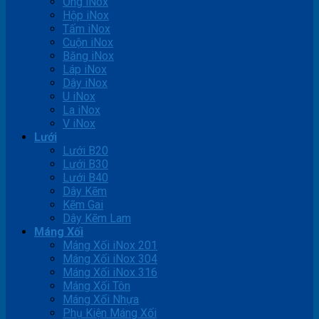
Ống iNox
Hộp iNox
Tấm iNox
Cuộn iNox
Băng iNox
Láp iNox
Dây iNox
U iNox
La iNox
V iNox
Lưới
Lưới B20
Lưới B30
Lưới B40
Dây Kẽm
Kẽm Gai
Dây Kẽm Lam
Máng Xối
Máng Xối iNox 201
Máng Xối iNox 304
Máng Xối iNox 316
Máng Xối Tôn
Máng Xối Nhựa
Phụ Kiện Máng Xối