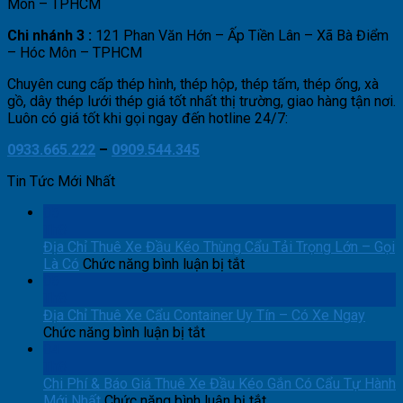
Môn – TPHCM
Chi nhánh 3 :
121 Phan Văn Hớn – Ấp Tiền Lân – Xã Bà Điểm
– Hóc Môn – TPHCM
Chuyên cung cấp thép hình, thép hộp, thép tấm, thép ống, xà
gồ, dây thép lưới thép giá tốt nhất thị trường, giao hàng tận nơi.
Luôn có giá tốt khi gọi ngay đến hotline 24/7:
0933.665.222
–
0909.544.345
Tin Tức Mới Nhất
05
Th8
Địa Chỉ Thuê Xe Đầu Kéo Thùng Cẩu Tải Trọng Lớn – Gọi
ở
Là Có
Chức năng bình luận bị tắt
Địa
05
Chỉ
Th8
Thuê
Địa Chỉ Thuê Xe Cẩu Container Uy Tín – Có Xe Ngay
ở
Xe
Chức năng bình luận bị tắt
Địa
Đầu
04
Chỉ
Kéo
Th8
Thuê
Thùng
Chi Phí & Báo Giá Thuê Xe Đầu Kéo Gắn Có Cẩu Tự Hành
Xe
Cẩu
ở
Mới Nhất
Chức năng bình luận bị tắt