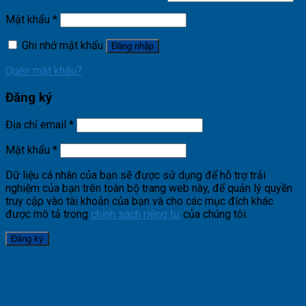
Mật khẩu
*
Ghi nhớ mật khẩu
Đăng nhập
Quên mật khẩu?
Đăng ký
Địa chỉ email
*
Mật khẩu
*
Dữ liệu cá nhân của bạn sẽ được sử dụng để hỗ trợ trải
nghiệm của bạn trên toàn bộ trang web này, để quản lý quyền
truy cập vào tài khoản của bạn và cho các mục đích khác
được mô tả trong
chính sách riêng tư
của chúng tôi.
Đăng ký