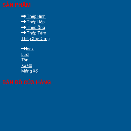
SẢN PHẨM
Thép Hình
Thép Hộp
Thép Ống
Thép Tấm
Thép Xây Dựng
Inox
Lưới
Tôn
Xà Gồ
Máng Xối
BẢN ĐỒ CỬA HÀNG