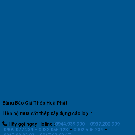
Bảng Báo Giá Thép Hoà Phát
Liên hệ mua sắt thép xây dựng các loại :
Hãy gọi ngay Holine :
0944.939.990
–
0937.200.999
–
0909.077.234 –
0932.055.123
–
0902.505.234
–