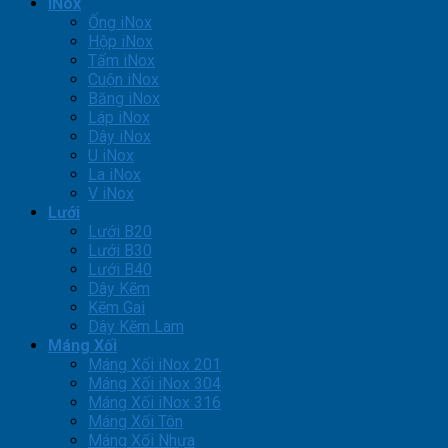
iNox
Ống iNox
Hộp iNox
Tấm iNox
Cuộn iNox
Băng iNox
Láp iNox
Dây iNox
U iNox
La iNox
V iNox
Lưới
Lưới B20
Lưới B30
Lưới B40
Dây Kẽm
Kẽm Gai
Dây Kẽm Lam
Máng Xối
Máng Xối iNox 201
Máng Xối iNox 304
Máng Xối iNox 316
Máng Xối Tôn
Máng Xối Nhựa