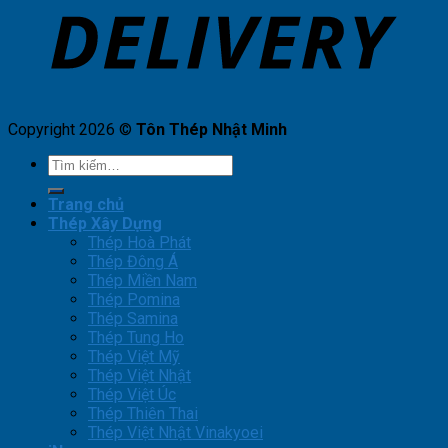
Copyright 2026 ©
Tôn Thép Nhật Minh
Tìm
kiếm:
Trang chủ
Thép Xây Dựng
Thép Hoà Phát
Thép Đông Á
Thép Miền Nam
Thép Pomina
Thép Samina
Thép Tung Ho
Thép Việt Mỹ
Thép Việt Nhật
Thép Việt Úc
Thép Thiên Thai
Thép Việt Nhật Vinakyoei