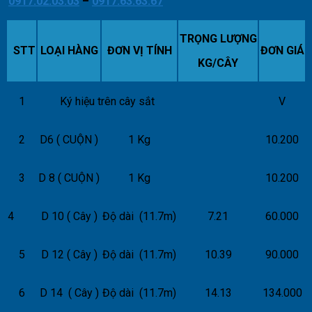
0917.02.03.03
–
0917.63.63.67
TRỌNG LƯỢNG
STT
LOẠI HÀNG
ĐƠN VỊ TÍNH
ĐƠN GIÁ
KG/CÂY
1
Ký hiệu trên cây sắt
V
2
D6 ( CUỘN )
1 Kg
10.200
3
D 8 ( CUỘN )
1 Kg
10.200
4
D 10 ( Cây )
Độ dài (11.7m)
7.21
60.000
5
D 12 ( Cây )
Độ dài (11.7m)
10.39
90.000
6
D 14 ( Cây )
Độ dài (11.7m)
14.13
134.000