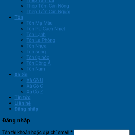
Thép Tấm Lá
Thép Tấm Cán Nóng
Thép Tấm Cán Nguội
Tôn
Tôn Mạ Màu
Tôn PU Cách Nhiệt
Tôn Lạnh
Tôn La Phông
Tôn Nhựa
Tôn sóng
Tôn úp nóc
Tôn Đông Á
Tôn Nam
Xà Gồ
Xà Gồ U
Xà Gồ C
Xà Gồ Z
Tin tức
Liên hệ
Đăng nhập
Đăng nhập
Tên tài khoản hoặc địa chỉ email
*