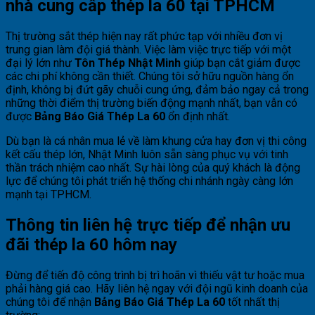
nhà cung cấp thép la 60 tại TPHCM
Thị trường sắt thép hiện nay rất phức tạp với nhiều đơn vị
trung gian làm đội giá thành. Việc làm việc trực tiếp với một
đại lý lớn như
Tôn Thép Nhật Minh
giúp bạn cắt giảm được
các chi phí không cần thiết. Chúng tôi sở hữu nguồn hàng ổn
định, không bị đứt gãy chuỗi cung ứng, đảm bảo ngay cả trong
những thời điểm thị trường biến động mạnh nhất, bạn vẫn có
được
Bảng Báo Giá Thép La 60
ổn định nhất.
Dù bạn là cá nhân mua lẻ về làm khung cửa hay đơn vị thi công
kết cấu thép lớn, Nhật Minh luôn sẵn sàng phục vụ với tinh
thần trách nhiệm cao nhất. Sự hài lòng của quý khách là động
lực để chúng tôi phát triển hệ thống chi nhánh ngày càng lớn
mạnh tại TPHCM.
Thông tin liên hệ trực tiếp để nhận ưu
đãi thép la 60 hôm nay
Đừng để tiến độ công trình bị trì hoãn vì thiếu vật tư hoặc mua
phải hàng giá cao. Hãy liên hệ ngay với đội ngũ kinh doanh của
chúng tôi để nhận
Bảng Báo Giá Thép La 60
tốt nhất thị