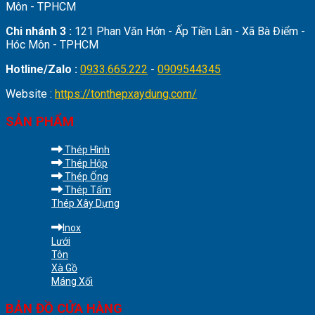
Môn - TPHCM
Chi nhánh 3 :
121 Phan Văn Hớn - Ấp Tiền Lân - Xã Bà Điểm -
Hóc Môn - TPHCM
Hotline/Zalo :
0933.665.222
-
0909544345
Website :
https://tonthepxaydung.com/
SẢN PHẨM
Thép Hình
Thép Hộp
Thép Ống
Thép Tấm
Thép Xây Dựng
Inox
Lưới
Tôn
Xà Gồ
Máng Xối
BẢN ĐỒ CỬA HÀNG