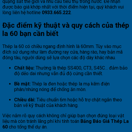
quặng sắt thế giới và nhu cầu tiêu thụ trong nước. Để nhận
được báo giá khớp nhất với thời điểm hiện tại, quý khách vui
lòng liên hệ hotline
0933.665.222
.
Đặc điểm kỹ thuật và quy cách của thép
la 60 bạn cần biết
Thép la 60 có chiều ngang định hình là 60mm. Tùy vào mục
đích sử dụng như làm đường ray cửa, hàng rào, hay bản mã
đóng tàu, người dùng sẽ lựa chọn các độ dày khác nhau.
Chất liệu:
Thường là thép SS400, CT3, S45C… đảm bảo
độ dẻo dai nhưng vẫn đủ độ cứng cần thiết.
Bề mặt:
Thép la đen hoặc thép la mạ kẽm điện
phân/nhúng nóng để chống ăn mòn.
Chiều dài:
Tiêu chuẩn 6m hoặc hỗ trợ chặt ngắn theo
bản vẽ kỹ thuật của khách hàng.
Việc nắm rõ quy cách không chỉ giúp bạn chọn đúng loại vật
liệu mà còn tránh lãng phí khi tính toán
Bảng Báo Giá Thép La
60
cho tổng thể dự án.