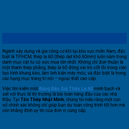
11
Th5
Ngành xây dựng và gia công cơ khí tại khu vực miền Nam, đặc
biệt là TP.HCM, thép la 60 (thép dẹt khổ 60mm) luôn nằm trong
danh mục vật tư có sức mua lớn nhất. Không chỉ đơn thuần là
một thanh thép phẳng, thép la 60 đóng vai trò cốt lõi trong việc
tạo hình khung kèo, làm linh kiện máy móc, và đặc biệt là trong
các hạng mục trang trí nội – ngoại thất cao cấp.
Việc tìm kiếm một
Bảng Báo Giá Thép La 60
minh bạch và
sát với thực tế thị trường là bài toán hàng đầu của các nhà
thầu. Tại
Tôn Thép Nhật Minh
, chúng tôi hiểu rằng một con
số chính xác không chỉ giúp bạn dự toán công trình tốt hơn mà
còn khẳng định uy tín của đơn vị cung cấp.