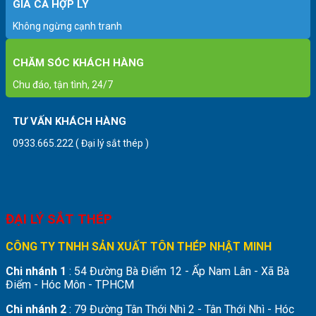
GIÁ CẢ HỢP LÝ
Không ngừng cạnh tranh
CHĂM SÓC KHÁCH HÀNG
Chu đáo, tận tình, 24/7
TƯ VẤN KHÁCH HÀNG
0933.665.222 ( Đại lý sắt thép )
ĐẠI LÝ SẮT THÉP
CÔNG TY TNHH SẢN XUẤT TÔN THÉP NHẬT MINH
Chi nhánh 1
: 54 Đường Bà Điểm 12 - Ấp Nam Lân - Xã Bà
Điểm - Hóc Môn - TPHCM
Chi nhánh 2
: 79 Đường Tân Thới Nhì 2 - Tân Thới Nhì - Hóc