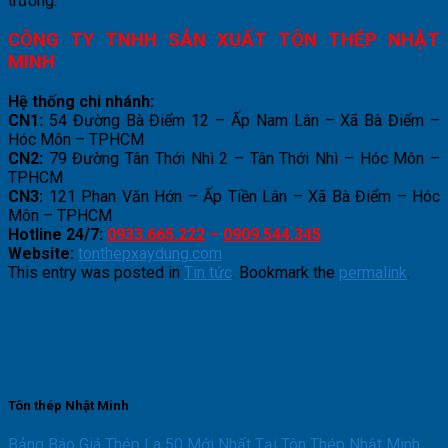
trường:
CÔNG TY TNHH SẢN XUẤT TÔN THÉP NHẬT
MINH
Hệ thống chi nhánh:
CN1:
54 Đường Bà Điểm 12 – Ấp Nam Lân – Xã Bà Điểm –
Hóc Môn – TPHCM
CN2:
79 Đường Tân Thới Nhì 2 – Tân Thới Nhì – Hóc Môn –
TPHCM
CN3:
121 Phan Văn Hớn – Ấp Tiền Lân – Xã Bà Điểm – Hóc
Môn – TPHCM
Hotline 24/7:
0933.665.222
–
0909.544.345
Website:
tonthepxaydung.com
This entry was posted in
Tin tức
. Bookmark the
permalink
.
Tôn thép Nhật Minh
Bảng Báo Giá Thép La 50 Mới Nhất Tại Tôn Thép Nhật Minh