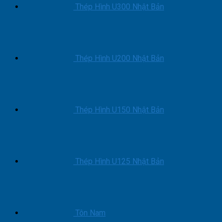
Giỏ
Cung
Uy
Thép Hình U300 Nhật Bản
Nâng
Cấp
Tín
Người
Giá
|
Gốc
Nơi
Mua
Thép Hình U200 Nhật Bản
Uy
Tín
Thép Hình U150 Nhật Bản
Thép Hình U125 Nhật Bản
Tôn Nam