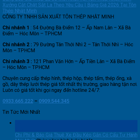
Xưởng Cắt Chặt Sắt La Theo Yêu Cầu | Bảng Giá 2026 Tại Tôn
Thép Nhật Minh
CÔNG TY TNHH SẢN XUẤT TÔN THÉP NHẬT MINH
Chi nhánh 1
: 54 Đường Bà Điểm 12 – Ấp Nam Lân – Xã Bà
Điểm – Hóc Môn – TPHCM
Chi nhánh 2 :
79 Đường Tân Thới Nhì 2 – Tân Thới Nhì – Hóc
Môn – TPHCM
Chi nhánh 3 :
121 Phan Văn Hớn – Ấp Tiền Lân – Xã Bà Điểm
– Hóc Môn – TPHCM
Chuyên cung cấp thép hình, thép hộp, thép tấm, thép ống, xà
gồ, dây thép lưới thép giá tốt nhất thị trường, giao hàng tận nơi.
Luôn có giá tốt khi gọi ngay đến hotline 24/7:
0933.665.222
–
0909.544.345
Tin Tức Mới Nhất
04
Th8
Chi Phí & Báo Giá Thuê Xe Đầu Kéo Gắn Có Cẩu Tự Hành