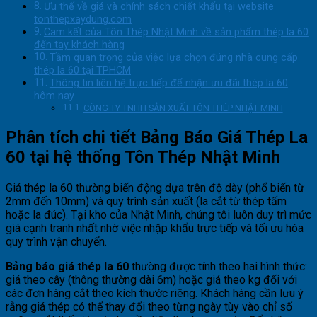
Ưu thế về giá và chính sách chiết khấu tại website
tonthepxaydung.com
Cam kết của Tôn Thép Nhật Minh về sản phẩm thép la 60
đến tay khách hàng
Tầm quan trọng của việc lựa chọn đúng nhà cung cấp
thép la 60 tại TPHCM
Thông tin liên hệ trực tiếp để nhận ưu đãi thép la 60
hôm nay
CÔNG TY TNHH SẢN XUẤT TÔN THÉP NHẬT MINH
Phân tích chi tiết Bảng Báo Giá Thép La
60 tại hệ thống Tôn Thép Nhật Minh
Giá thép la 60 thường biến động dựa trên độ dày (phổ biến từ
2mm đến 10mm) và quy trình sản xuất (la cắt từ thép tấm
hoặc la đúc). Tại kho của Nhật Minh, chúng tôi luôn duy trì mức
giá cạnh tranh nhất nhờ việc nhập khẩu trực tiếp và tối ưu hóa
quy trình vận chuyển.
Bảng báo giá thép la 60
thường được tính theo hai hình thức:
giá theo cây (thông thường dài 6m) hoặc giá theo kg đối với
các đơn hàng cắt theo kích thước riêng. Khách hàng cần lưu ý
rằng giá thép có thể thay đổi theo từng ngày tùy vào chỉ số