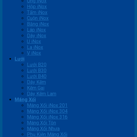
Ống iNox
Hộp iNox
Tấm iNox
Cuộn iNox
Băng iNox
Láp iNox
Dây iNox
U iNox
La iNox
V iNox
Lưới
Lưới B20
Lưới B30
Lưới B40
Dây Kẽm
Kẽm Gai
Dây Kẽm Lam
Máng Xối
Máng Xối iNox 201
Máng Xối iNox 304
Máng Xối iNox 316
Máng Xối Tôn
Máng Xối Nhựa
Phụ Kiện Máng Xối