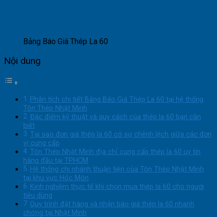
Bảng Báo Giá Thép La 60
Nội dung
Phân tích chi tiết Bảng Báo Giá Thép La 60 tại hệ thống
Tôn Thép Nhật Minh
Đặc điểm kỹ thuật và quy cách của thép la 60 bạn cần
biết
Tại sao đơn giá thép la 60 có sự chênh lệch giữa các đơn
vị cung cấp
Tôn Thép Nhật Minh địa chỉ cung cấp thép la 60 uy tín
hàng đầu tại TPHCM
Hệ thống chi nhánh thuận tiện của Tôn Thép Nhật Minh
tại khu vực Hóc Môn
Kinh nghiệm thực tế khi chọn mua thép la 60 cho người
tiêu dùng
Quy trình đặt hàng và nhận báo giá thép la 60 nhanh
chóng tại Nhật Minh