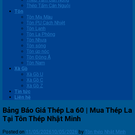
Thép Tấm Cán Nguội
Tôn
Tôn Mạ Màu
Tôn PU Cách Nhiệt
Tôn Lạnh
Tôn La Phông
Tôn Nhựa
Tôn sóng
Tôn úp nóc
Tôn Đông Á
Tôn Nam
Xà Gồ
Xà Gồ U
Xà Gồ C
Xà Gồ Z
Tin tức
Liên hệ
Bảng Báo Giá Thép La 60 | Mua Thép La
Tại Tôn Thép Nhật Minh
Posted on
11/05/2026
10/05/2026
by
Tôn thép Nhật Minh