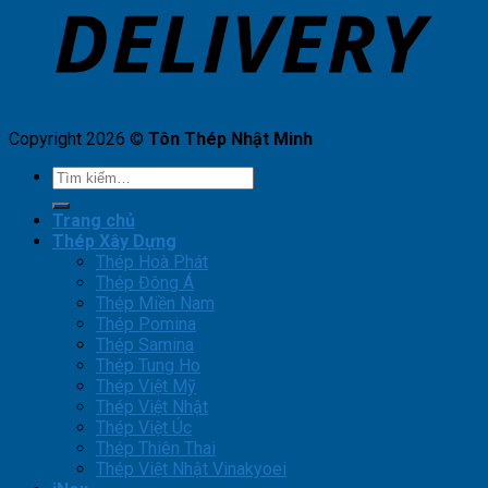
Copyright 2026 ©
Tôn Thép Nhật Minh
Tìm
kiếm:
Trang chủ
Thép Xây Dựng
Thép Hoà Phát
Thép Đông Á
Thép Miền Nam
Thép Pomina
Thép Samina
Thép Tung Ho
Thép Việt Mỹ
Thép Việt Nhật
Thép Việt Úc
Thép Thiên Thai
Thép Việt Nhật Vinakyoei