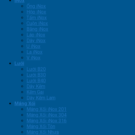
iNox
Ống iNox
Hộp iNox
Tấm iNox
Cuộn iNox
Băng iNox
Láp iNox
Dây iNox
U iNox
La iNox
V iNox
Lưới
Lưới B20
Lưới B30
Lưới B40
Dây Kẽm
Kẽm Gai
Dây Kẽm Lam
Máng Xối
Máng Xối iNox 201
Máng Xối iNox 304
Máng Xối iNox 316
Máng Xối Tôn
Máng Xối Nhựa