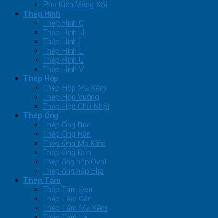
Phụ Kiện Máng Xối
Thép Hình
Thép Hình C
Thép Hình H
Thép Hình I
Thép Hình L
Thép Hình U
Thép Hình V
Thép Hộp
Thép Hộp Mạ Kẽm
Thép Hộp Vuông
Thép Hộp Chữ Nhật
Thép Ống
Thép Ống Đúc
Thép Ống Hàn
Thép Ống Mạ Kẽm
Thép Ống Đen
Thép ống hộp Oval
Thép ống hộp Elip
Thép Tấm
Thép Tấm Đen
Thép Tấm Gân
Thép Tấm Mạ Kẽm
Thép Tấm Lá