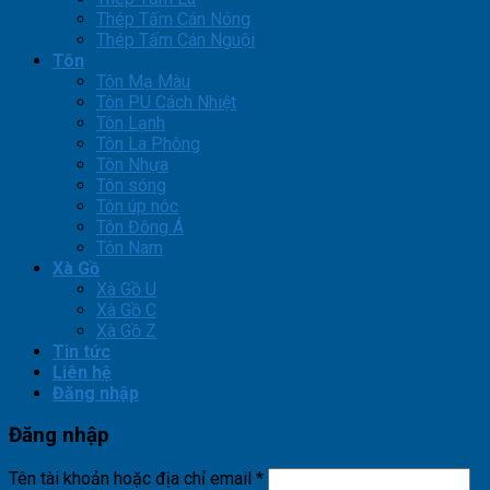
Thép Tấm Cán Nóng
Thép Tấm Cán Nguội
Tôn
Tôn Mạ Màu
Tôn PU Cách Nhiệt
Tôn Lạnh
Tôn La Phông
Tôn Nhựa
Tôn sóng
Tôn úp nóc
Tôn Đông Á
Tôn Nam
Xà Gồ
Xà Gồ U
Xà Gồ C
Xà Gồ Z
Tin tức
Liên hệ
Đăng nhập
Đăng nhập
Tên tài khoản hoặc địa chỉ email
*