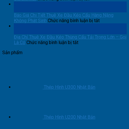
Đầu
Thuê
Tỉnh
06
Kéo
Xe
&
Th8
Cẩu
Đầu
Nơi
Báo Giá Chi Tiết Thuê Xe Đầu Kéo Cẩu Hàng Nặng
Thùng
Kéo
Gọi
ở
Không Phát Sinh
Chức năng bình luận bị tắt
Container
Cẩu
Xe
Báo
05
Trọn
Thiết
Nhanh
Giá
Th8
Gói
Bị
Nhất
Chi
Địa Chỉ Thuê Xe Đầu Kéo Thùng Cẩu Tải Trọng Lớn – Gọi
ở
Máy
Tiết
Là Có
Chức năng bình luận bị tắt
Địa
Móc
Thuê
Sản phẩm
Chỉ
Trọn
Xe
Thuê
Gói:
Đầu
Xe
Báo
Kéo
Đầu
Giá
Cẩu
Kéo
Chi
Hàng
Thùng
Tiết
Nặng
Cẩu
Không
Thép Hình U300 Nhật Bản
Tải
Phát
Trọng
Sinh
Lớn
–
Gọi
Thép Hình U200 Nhật Bản
Là
Có