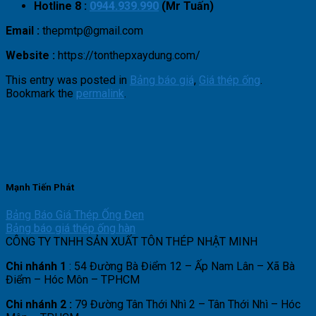
Hotline 8 :
0944.939.990
(Mr Tuấn)
Email :
thepmtp@gmail.com
Website :
https://tonthepxaydung.com/
This entry was posted in
Bảng báo giá
,
Giá thép ống
.
Bookmark the
permalink
.
Mạnh Tiến Phát
Bảng Báo Giá Thép Ống Đen
Bảng báo giá thép ống hàn
CÔNG TY TNHH SẢN XUẤT TÔN THÉP NHẬT MINH
Chi nhánh 1
: 54 Đường Bà Điểm 12 – Ấp Nam Lân – Xã Bà
Điểm – Hóc Môn – TPHCM
Chi nhánh 2 :
79 Đường Tân Thới Nhì 2 – Tân Thới Nhì – Hóc