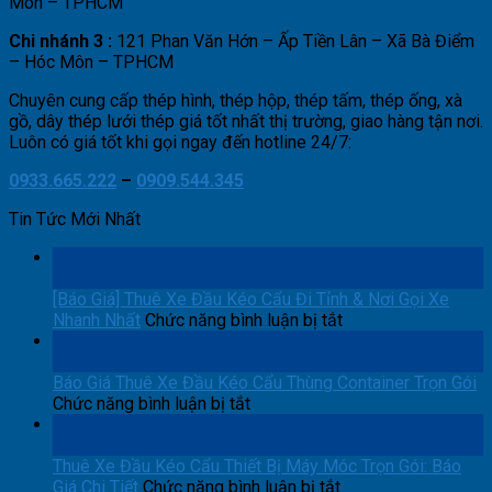
Môn – TPHCM
Chi nhánh 3 :
121 Phan Văn Hớn – Ấp Tiền Lân – Xã Bà Điểm
– Hóc Môn – TPHCM
Chuyên cung cấp thép hình, thép hộp, thép tấm, thép ống, xà
gồ, dây thép lưới thép giá tốt nhất thị trường, giao hàng tận nơi.
Luôn có giá tốt khi gọi ngay đến hotline 24/7:
0933.665.222
–
0909.544.345
Tin Tức Mới Nhất
07
Th8
[Báo Giá] Thuê Xe Đầu Kéo Cẩu Đi Tỉnh & Nơi Gọi Xe
ở
Nhanh Nhất
Chức năng bình luận bị tắt
[Báo
07
Giá]
Th8
Thuê
Báo Giá Thuê Xe Đầu Kéo Cẩu Thùng Container Trọn Gói
ở
Xe
Chức năng bình luận bị tắt
Báo
Đầu
06
Giá
Kéo
Th8
Thuê
Cẩu
Thuê Xe Đầu Kéo Cẩu Thiết Bị Máy Móc Trọn Gói: Báo
Xe
ở
Đi
Giá Chi Tiết
Chức năng bình luận bị tắt