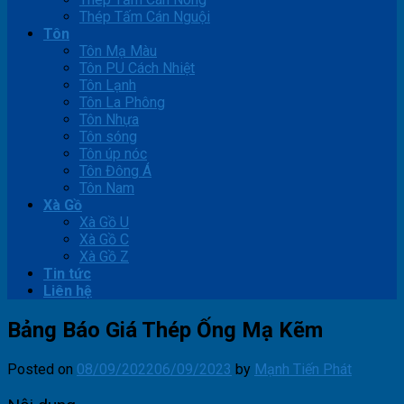
Thép Tấm Cán Nguội
Tôn
Tôn Mạ Màu
Tôn PU Cách Nhiệt
Tôn Lạnh
Tôn La Phông
Tôn Nhựa
Tôn sóng
Tôn úp nóc
Tôn Đông Á
Tôn Nam
Xà Gồ
Xà Gồ U
Xà Gồ C
Xà Gồ Z
Tin tức
Liên hệ
Bảng Báo Giá Thép Ống Mạ Kẽm
Posted on
08/09/2022
06/09/2023
by
Mạnh Tiến Phát