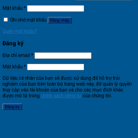
Mật khẩu
*
Ghi nhớ mật khẩu
Đăng nhập
Quên mật khẩu?
Đăng ký
Địa chỉ email
*
Mật khẩu
*
Dữ liệu cá nhân của bạn sẽ được sử dụng để hỗ trợ trải
nghiệm của bạn trên toàn bộ trang web này, để quản lý quyền
truy cập vào tài khoản của bạn và cho các mục đích khác
được mô tả trong
chính sách riêng tư
của chúng tôi.
Đăng ký