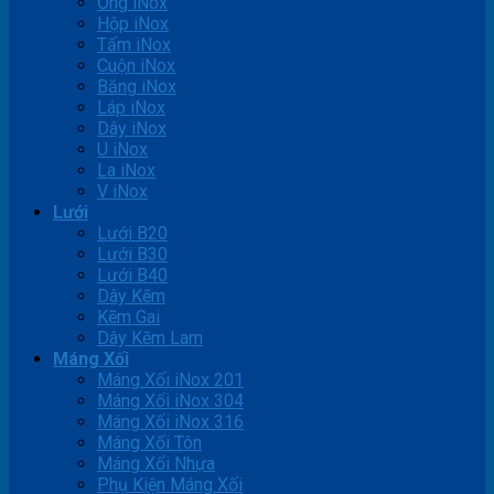
Ống iNox
Hộp iNox
Tấm iNox
Cuộn iNox
Băng iNox
Láp iNox
Dây iNox
U iNox
La iNox
V iNox
Lưới
Lưới B20
Lưới B30
Lưới B40
Dây Kẽm
Kẽm Gai
Dây Kẽm Lam
Máng Xối
Máng Xối iNox 201
Máng Xối iNox 304
Máng Xối iNox 316
Máng Xối Tôn
Máng Xối Nhựa
Phụ Kiện Máng Xối