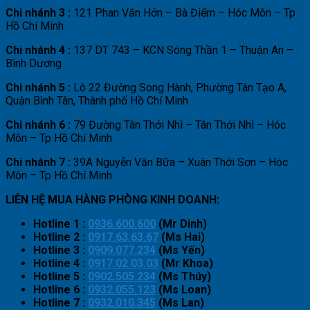
Chi nhánh 3 :
121 Phan Văn Hớn – Bà Điểm – Hóc Môn – Tp
Hồ Chí Minh
Chi nhánh 4 :
137 DT 743 – KCN Sóng Thần 1 – Thuận An –
Bình Dương
Chi nhánh 5 :
Lô 22 Đường Song Hành, Phường Tân Tạo A,
Quận Bình Tân, Thành phố Hồ Chí Minh
Chi nhánh 6 :
79 Đường Tân Thới Nhì – Tân Thới Nhì – Hóc
Môn – Tp Hồ Chí Minh
Chi nhánh 7 :
39A Nguyễn Văn Bữa – Xuân Thới Sơn – Hóc
Môn – Tp Hồ Chí Minh
LIÊN HỆ MUA HÀNG PHÒNG KINH DOANH:
Hotline 1 :
0936.600.600
(Mr Dinh)
Hotline 2 :
0917.63.63.67
(Ms Hai)
Hotline 3 :
0909.077.234
(Ms Yến)
Hotline 4 :
0917.02.03.03
(Mr Khoa)
Hotline 5 :
0902.505.234
(Ms Thúy)
Hotline 6 :
0932.055.123
(Ms Loan)
Hotline 7 :
0932.010.345
(Ms Lan)