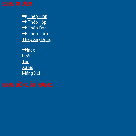
SẢN PHẨM
Thép Hình
Thép Hộp
Thép Ống
Thép Tấm
Thép Xây Dựng
Inox
Lưới
Tôn
Xà Gồ
Máng Xối
BẢN ĐỒ CỬA HÀNG