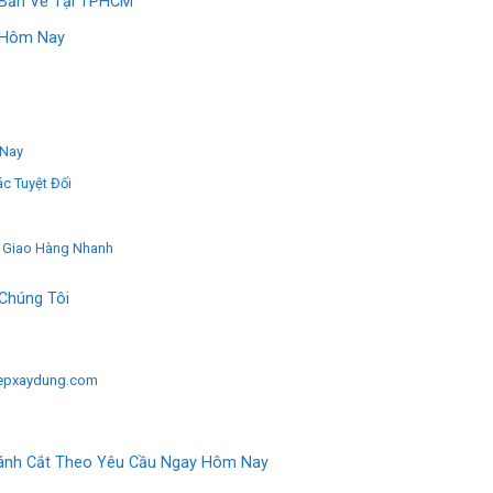
 Bản Vẽ Tại TPHCM
h Hôm Nay
 Nay
c Tuyệt Đối
 Giao Hàng Nhanh
Chúng Tôi
nthepxaydung.com
hánh Cắt Theo Yêu Cầu Ngay Hôm Nay