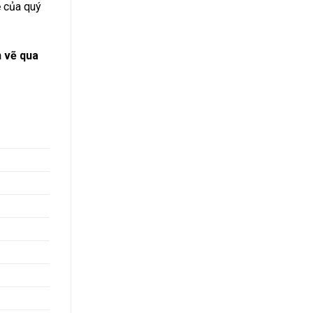
ẽ của quý
 vẽ qua