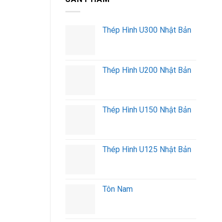
Báo
Có
Có
Giá
Xe
Thuê
Ngay
Thép Hình U300 Nhật Bản
Xe
Đầu
Kéo
Gắn
Có
Thép Hình U200 Nhật Bản
Cẩu
Tự
Hành
Mới
Nhất
Thép Hình U150 Nhật Bản
Thép Hình U125 Nhật Bản
Tôn Nam