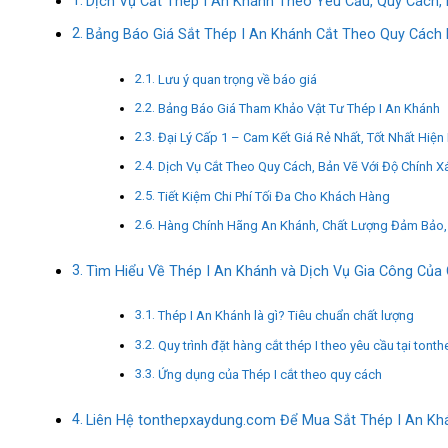
Dịch Vụ Cắt Thép I An Khánh Theo Yêu Cầu, Quy Cách,
Bảng Báo Giá Sắt Thép I An Khánh Cắt Theo Quy Các
Lưu ý quan trọng về báo giá
Bảng Báo Giá Tham Khảo Vật Tư Thép I An Khánh
Đại Lý Cấp 1 – Cam Kết Giá Rẻ Nhất, Tốt Nhất Hiện
Dịch Vụ Cắt Theo Quy Cách, Bản Vẽ Với Độ Chính Xá
Tiết Kiệm Chi Phí Tối Đa Cho Khách Hàng
Hàng Chính Hãng An Khánh, Chất Lượng Đảm Bảo,
Tìm Hiểu Về Thép I An Khánh và Dịch Vụ Gia Công Của 
Thép I An Khánh là gì? Tiêu chuẩn chất lượng
Quy trình đặt hàng cắt thép I theo yêu cầu tại to
Ứng dụng của Thép I cắt theo quy cách
Liên Hệ tonthepxaydung.com Để Mua Sắt Thép I An K