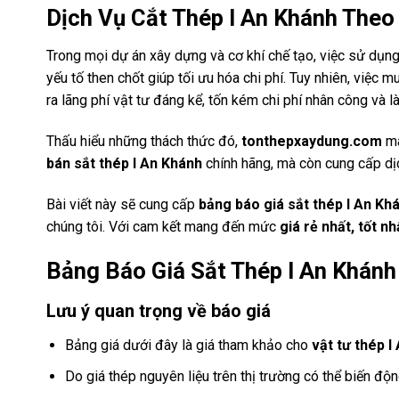
Dịch Vụ Cắt Thép I An Khánh The
Trong mọi dự án xây dựng và cơ khí chế tạo, việc sử dụn
yếu tố then chốt giúp tối ưu hóa chi phí. Tuy nhiên, việc
ra lãng phí vật tư đáng kể, tốn kém chi phí nhân công và 
Thấu hiểu những thách thức đó,
tonthepxaydung.com
ma
bán sắt thép I An Khánh
chính hãng, mà còn cung cấp d
Bài viết này sẽ cung cấp
bảng báo giá sắt thép I An K
chúng tôi. Với cam kết mang đến mức
giá rẻ nhất, tốt nh
Bảng Báo Giá Sắt Thép I An Khán
Lưu ý quan trọng về báo giá
Bảng giá dưới đây là giá tham khảo cho
vật tư thép 
Do giá thép nguyên liệu trên thị trường có thể biến độn