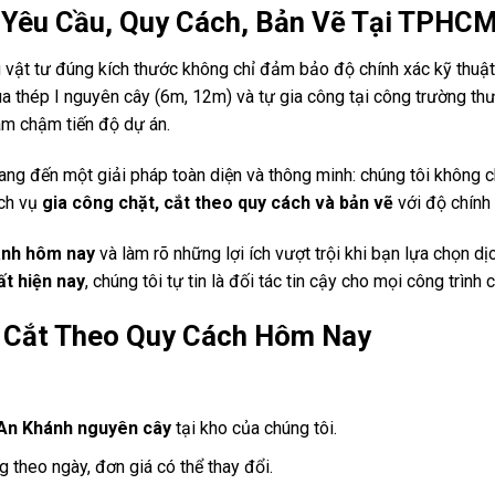
o Yêu Cầu, Quy Cách, Bản Vẽ Tại TPHC
g vật tư đúng kích thước không chỉ đảm bảo độ chính xác kỹ thuật
 mua thép I nguyên cây (6m, 12m) và tự gia công tại công trường t
làm chậm tiến độ dự án.
ng đến một giải pháp toàn diện và thông minh: chúng tôi không c
ịch vụ
gia công chặt, cắt theo quy cách và bản vẽ
với độ chính 
hánh hôm nay
và làm rõ những lợi ích vượt trội khi bạn lựa chọn dị
ất hiện nay
, chúng tôi tự tin là đối tác tin cậy cho mọi công trình 
h Cắt Theo Quy Cách Hôm Nay
I An Khánh nguyên cây
tại kho của chúng tôi.
g theo ngày, đơn giá có thể thay đổi.