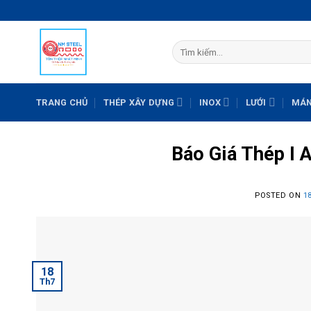
Skip
to
content
Tìm
kiếm:
TRANG CHỦ
THÉP XÂY DỰNG
INOX
LƯỚI
MÁN
Báo Giá Thép I 
POSTED ON
1
18
Th7