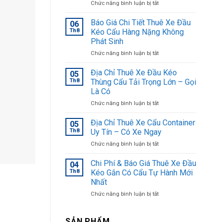
ở
Chức năng bình luận bị tắt
Thuê
Xe
Báo Giá Chi Tiết Thuê Xe Đầu
06
Đầu
Th8
Kéo Cẩu Hàng Nặng Không
Kéo
Phát Sinh
Cẩu
ở
Chức năng bình luận bị tắt
Thiết
Báo
Bị
Giá
Máy
Địa Chỉ Thuê Xe Đầu Kéo
05
Chi
Móc
Th8
Thùng Cẩu Tải Trọng Lớn – Gọi
Tiết
Trọn
Là Có
Thuê
Gói:
ở
Chức năng bình luận bị tắt
Xe
Báo
Địa
Đầu
Giá
Chỉ
Kéo
Chi
Địa Chỉ Thuê Xe Cẩu Container
05
Thuê
Cẩu
Tiết
Th8
Uy Tín – Có Xe Ngay
Xe
Hàng
ở
Chức năng bình luận bị tắt
Đầu
Nặng
Địa
Kéo
Không
Chỉ
Chi Phí & Báo Giá Thuê Xe Đầu
Thùng
Phát
04
Thuê
Cẩu
Sinh
Th8
Kéo Gắn Có Cẩu Tự Hành Mới
Xe
Tải
Nhất
Cẩu
Trọng
ở
Chức năng bình luận bị tắt
Container
Lớn
Chi
Uy
–
Phí
Tín
Gọi
&
–
SẢN PHẨM
Là