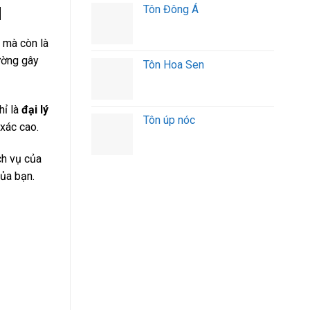
Tôn Đông Á
M
 mà còn là
hường gây
Tôn Hoa Sen
hỉ là
đại lý
Tôn úp nóc
xác cao.
ch vụ của
của bạn.