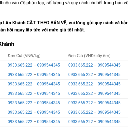
thuộc vào độ phức tạp, số lượng và quy cách chi tiết trong bản v
 I An Khánh CẮT THEO BẢN VẼ, vui lòng gửi quy cách và bản
ản hồi ngay lập tức với mức giá tốt nhất.
 Khánh
)
Đơn Giá (VNĐ/kg)
Đơn Giá (VNĐ/cây 6m)
0933.665.222
–
0909544345
0933.665.222
–
0909544345
0933.665.222
–
0909544345
0933.665.222
–
0909544345
0933.665.222
–
0909544345
0933.665.222
–
0909544345
0933.665.222
–
0909544345
0933.665.222
–
0909544345
0933.665.222
–
0909544345
0933.665.222
–
0909544345
0933.665.222
–
0909544345
0933.665.222
–
0909544345
0933.665.222
–
0909544345
0933.665.222
–
0909544345