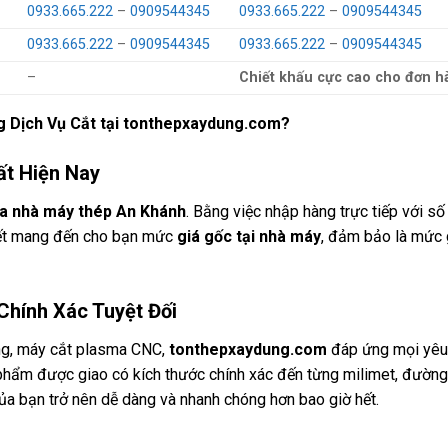
0933.665.222
–
0909544345
0933.665.222
–
0909544345
0933.665.222
–
0909544345
0933.665.222
–
0909544345
–
Chiết khấu cực cao cho đơn h
g Dịch Vụ Cắt tại tonthepxaydung.com?
ất Hiện Nay
của nhà máy thép An Khánh
. Bằng việc nhập hàng trực tiếp với số
 kết mang đến cho bạn mức
giá gốc tại nhà máy
, đảm bảo là mức 
Chính Xác Tuyệt Đối
ng, máy cắt plasma CNC,
tonthepxaydung.com
đáp ứng mọi yê
phẩm được giao có kích thước chính xác đến từng milimet, đường
 của bạn trở nên dễ dàng và nhanh chóng hơn bao giờ hết.