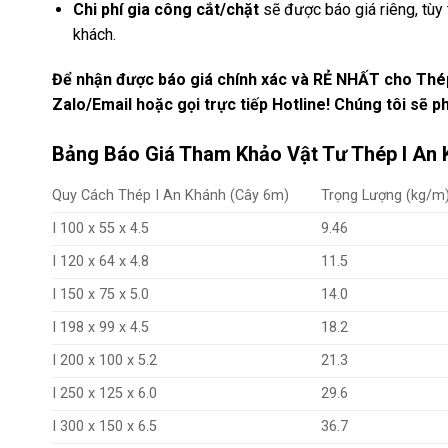
Chi phí gia công cắt/chặt
sẽ được báo giá riêng, tùy 
khách.
Để nhận được báo giá chính xác và RẺ NHẤT cho Thép
Zalo/Email hoặc gọi trực tiếp Hotline! Chúng tôi sẽ ph
Bảng Báo Giá Tham Khảo Vật Tư Thép I An
Quy Cách Thép I An Khánh (Cây 6m)
Trọng Lượng (kg/m
I 100 x 55 x 4.5
9.46
I 120 x 64 x 4.8
11.5
I 150 x 75 x 5.0
14.0
I 198 x 99 x 4.5
18.2
I 200 x 100 x 5.2
21.3
I 250 x 125 x 6.0
29.6
I 300 x 150 x 6.5
36.7