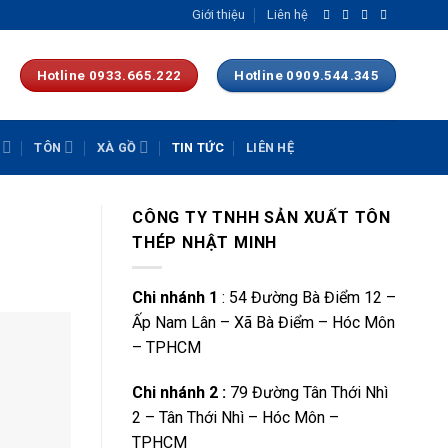
Giới thiệu
Liên hệ
Hotline 0933.665.222
Hotline 0909.544.345
TÔN
XÀ GỒ
TIN TỨC
LIÊN HỆ
CÔNG TY TNHH SẢN XUẤT TÔN
THÉP NHẬT MINH
Chi nhánh 1
: 54 Đường Bà Điểm 12 –
Ấp Nam Lân – Xã Bà Điểm – Hóc Môn
– TPHCM
Chi nhánh 2 :
79 Đường Tân Thới Nhì
2 – Tân Thới Nhì – Hóc Môn –
TPHCM