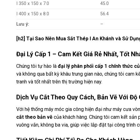
I 350 x 150 x 7.0
45.0
I 400 x 150 x 8.0
56.4
Lưu ý:
–
[h2] Tại Sao Nên Mua Sắt Thép I An Khánh và Sử Dụn
Đại Lý Cấp 1 – Cam Kết Giá Rẻ Nhất, Tốt Nh
Chúng tôi tự hào là
đại lý phân phối cấp 1 chính thức 
và không qua bất kỳ khâu trung gian nào, chúng tôi cam
tranh và tốt nhất trên thị trường hiện nay.
Dịch Vụ Cắt Theo Quy Cách, Bản Vẽ Với Độ 
Với hệ thống máy móc gia công hiện đại như máy cưa vò
cắt theo bản vẽ
của khách hàng. Chúng tôi cam kết sản 
vuông vắn, không ba via, giúp việc lắp đặt tại công trình