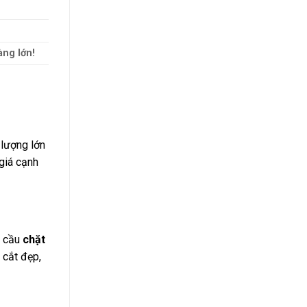
àng lớn!
 lượng lớn
giá cạnh
u cầu
chặt
 cắt đẹp,