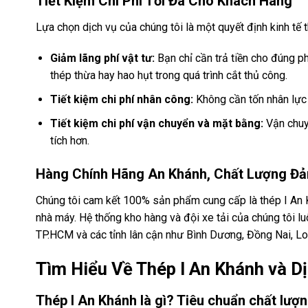
Tiết Kiệm Chi Phí Tối Đa Cho Khách Hàng
Lựa chọn dịch vụ của chúng tôi là một quyết định kinh tế 
Giảm lãng phí vật tư:
Bạn chỉ cần trả tiền cho đúng p
thép thừa hay hao hụt trong quá trình cắt thủ công.
Tiết kiệm chi phí nhân công:
Không cần tốn nhân lực v
Tiết kiệm chi phí vận chuyển và mặt bằng:
Vận chuy
tích hơn.
Hàng Chính Hãng An Khánh, Chất Lượng Đ
Chúng tôi cam kết 100% sản phẩm cung cấp là thép I An K
nhà máy. Hệ thống kho hàng và đội xe tải của chúng tôi l
TP.HCM và các tỉnh lân cận như Bình Dương, Đồng Nai, Lo
Tìm Hiểu Về Thép I An Khánh và D
Thép I An Khánh là gì? Tiêu chuẩn chất lượ