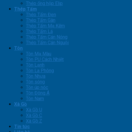
Thép ống hộp Elip
Thép Tấm
Thép Tấm Đen
Thép Tấm Gân
Thép Tấm Mạ Kẽm
Thép Tấm Lá
Thép Tấm Cán Nóng
Thép Tấm Cán Nguội
Tôn
Tôn Mạ Màu
Tôn PU Cách Nhiệt
Tôn Lạnh
Tôn La Phông
Tôn Nhựa
Tôn sóng
Tôn úp nóc
Tôn Đông Á
Tôn Nam
Xà Gồ
Xà Gồ U
Xà Gồ C
Xà Gồ Z
Tin tức