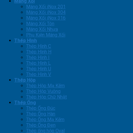
Máng Xối
Máng Xối iNox 201
Máng Xối iNox 304
Máng Xối iNox 316
Máng Xối Tôn
Máng Xối Nhựa
Phụ Kiện Máng Xối
Thép Hình
Thép Hình C
Thép Hình H
Thép Hình I
Thép Hình L
Thép Hình U
Thép Hình V
Thép Hộp
Thép Hộp Mạ Kẽm
Thép Hộp Vuông
Thép Hộp Chữ Nhật
Thép Ống
Thép Ống Đúc
Thép Ống Hàn
Thép Ống Mạ Kẽm
Thép Ống Đen
Thép ống hộp Oval