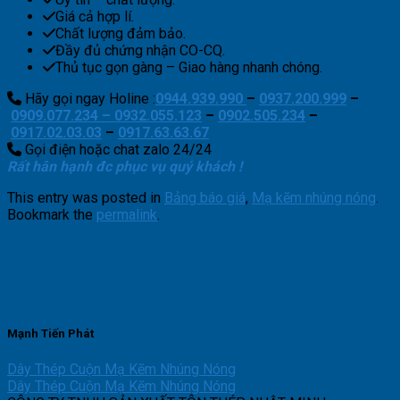
Giá cả hợp lí.
Chất lượng đảm bảo.
Đầy đủ chứng nhận CO-CQ.
Thủ tục gọn gàng – Giao hàng nhanh chóng.
Hãy gọi ngay Holine :
0944.939.990
–
0937.200.999
–
0909.077.234 –
0932.055.123
–
0902.505.234
–
0917.02.03.03
–
0917.63.63.67
Gọi điện hoặc chat zalo 24/24
Rất hân hạnh đc phục vụ quý khách !
This entry was posted in
Bảng báo giá
,
Mạ kẽm nhúng nóng
.
Bookmark the
permalink
.
Mạnh Tiến Phát
Dây Thép Cuộn Mạ Kẽm Nhúng Nóng
Dây Thép Cuộn Mạ Kẽm Nhúng Nóng