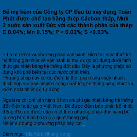
Bể mạ kẽm của Công ty CP Đầu tư xây dựng Toàn
Phát được chế tạo bằng thép Cácbon thấp, Muk
3 nước sản xuất Đức với các thành phần của thép:
C 0.04%; Mn 0.15%; P < 0.02%; S <0.03%.
– Lò mạ kẽm và phương pháp vận hành: Hiện tại, việc thiết kế
hệ thống gia nhiệt và vận hành lò mạ được sử dụng dưới hình
thức gia nhiệt bằng hệ thống đốt dầu. Đây là phương pháp sử
dụng khá phổ biến tại các nước phát triển.
Phương pháp này có ưu điểm là thời gian nung chảy nhanh,
thích hợp với dây chuyền công suất lớn, hệ thống nâng nhiệt và
kiểm soát nhiệt độ tự động.
Ngoài ra chi phí vận hành ít hơn chi phí gia nhiệt bằng hệ thống
đốt điện hoặc ga ở Việt Nam. Bể được đảm bảo phân bổ nhiệt
đồng đều do được cấp nhiệt theo phương pháp đun nóng bể
cưỡng bức tuần hoàn (có quạt thông gió).
Nhiệt sử dụng ở phương pháp này lớn
…
Danh mục:
Mạ Kẽm Nhúng Nóng