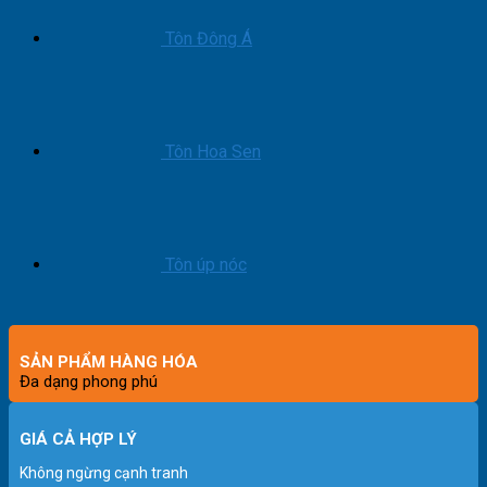
Tôn Đông Á
Tôn Hoa Sen
Tôn úp nóc
SẢN PHẨM HÀNG HÓA
Đa dạng phong phú
GIÁ CẢ HỢP LÝ
Không ngừng cạnh tranh