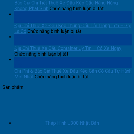
Đầu
Báo Giá Chi Tiết Thuê Xe Đầu Kéo Cẩu Hàng Nặng
Kéo
ở
Không Phát Sinh
Chức năng bình luận bị tắt
Cẩu
Báo
05
Thiết
Giá
Th8
Bị
Chi
Địa Chỉ Thuê Xe Đầu Kéo Thùng Cẩu Tải Trọng Lớn – Gọi
ở
Máy
Tiết
Là Có
Chức năng bình luận bị tắt
Địa
Móc
Thuê
05
Chỉ
Trọn
Xe
Th8
Thuê
Gói:
Đầu
Địa Chỉ Thuê Xe Cẩu Container Uy Tín – Có Xe Ngay
ở
Xe
Báo
Kéo
Chức năng bình luận bị tắt
Địa
Đầu
Giá
Cẩu
04
Chỉ
Kéo
Chi
Hàng
Th8
Thuê
Thùng
Tiết
Nặng
Chi Phí & Báo Giá Thuê Xe Đầu Kéo Gắn Có Cẩu Tự Hành
Xe
Cẩu
ở
Không
Mới Nhất
Chức năng bình luận bị tắt
Cẩu
Tải
Chi
Phát
Sản phẩm
Container
Trọng
Phí
Sinh
Uy
Lớn
&
Tín
–
Báo
–
Gọi
Giá
Có
Là
Thuê
Xe
Có
Xe
Ngay
Đầu
Thép Hình U300 Nhật Bản
Kéo
Gắn