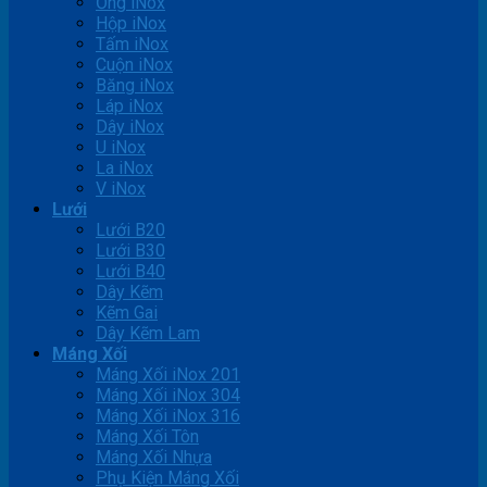
Ống iNox
Hộp iNox
Tấm iNox
Cuộn iNox
Băng iNox
Láp iNox
Dây iNox
U iNox
La iNox
V iNox
Lưới
Lưới B20
Lưới B30
Lưới B40
Dây Kẽm
Kẽm Gai
Dây Kẽm Lam
Máng Xối
Máng Xối iNox 201
Máng Xối iNox 304
Máng Xối iNox 316
Máng Xối Tôn
Máng Xối Nhựa
Phụ Kiện Máng Xối