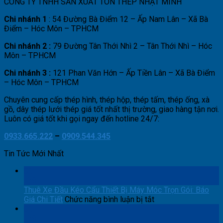
CÔNG TY TNHH SẢN XUẤT TÔN THÉP NHẬT MINH
Chi nhánh 1
: 54 Đường Bà Điểm 12 – Ấp Nam Lân – Xã Bà
Điểm – Hóc Môn – TPHCM
Chi nhánh 2 :
79 Đường Tân Thới Nhì 2 – Tân Thới Nhì – Hóc
Môn – TPHCM
Chi nhánh 3 :
121 Phan Văn Hớn – Ấp Tiền Lân – Xã Bà Điểm
– Hóc Môn – TPHCM
Chuyên cung cấp thép hình, thép hộp, thép tấm, thép ống, xà
gồ, dây thép lưới thép giá tốt nhất thị trường, giao hàng tận nơi.
Luôn có giá tốt khi gọi ngay đến hotline 24/7:
0933.665.222
–
0909.544.345
Tin Tức Mới Nhất
06
Th8
Thuê Xe Đầu Kéo Cẩu Thiết Bị Máy Móc Trọn Gói: Báo
ở
Giá Chi Tiết
Chức năng bình luận bị tắt
Thuê
06
Xe
Th8