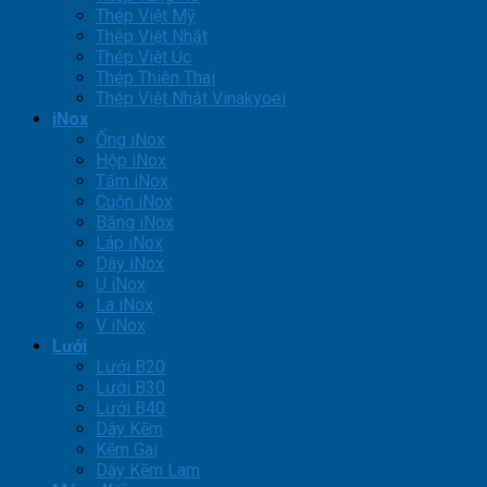
Thép Việt Mỹ
Thép Việt Nhật
Thép Việt Úc
Thép Thiên Thai
Thép Việt Nhật Vinakyoei
iNox
Ống iNox
Hộp iNox
Tấm iNox
Cuộn iNox
Băng iNox
Láp iNox
Dây iNox
U iNox
La iNox
V iNox
Lưới
Lưới B20
Lưới B30
Lưới B40
Dây Kẽm
Kẽm Gai
Dây Kẽm Lam