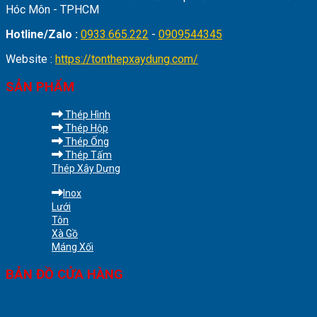
Hóc Môn - TPHCM
Hotline/Zalo :
0933.665.222
-
0909544345
Website :
https://tonthepxaydung.com/
SẢN PHẨM
Thép Hình
Thép Hộp
Thép Ống
Thép Tấm
Thép Xây Dựng
Inox
Lưới
Tôn
Xà Gồ
Máng Xối
BẢN ĐỒ CỬA HÀNG