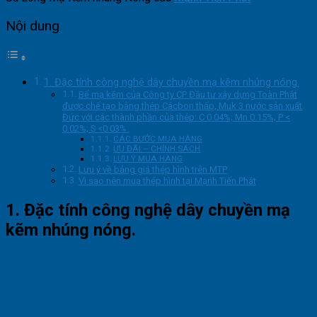
Nội dung
1. Đặc tính công nghệ dây chuyền mạ kẽm nhúng nóng.
Bể mạ kẽm của Công ty CP Đầu tư xây dựng Toàn Phát
được chế tạo bằng thép Cácbon thấp, Muk 3 nước sản xuất
Đức với các thành phần của thép: C 0.04%; Mn 0.15%; P <
0.02%; S <0.03%.
CÁC BƯỚC MUA HÀNG
ƯU ĐÃI – CHÍNH SÁCH
LƯU Ý MUA HÀNG
Lưu ý về bảng giá thép hình trên MTP
Vì sao nên mua thép hình tại Mạnh Tiến Phát
1. Đặc tính công nghệ dây chuyền mạ
kẽm nhúng nóng.