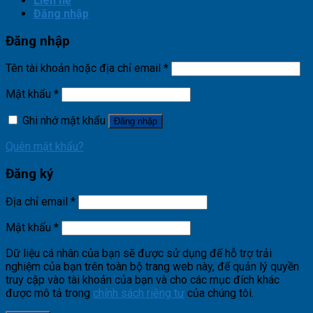
Liên hệ
Đăng nhập
Đăng nhập
Tên tài khoản hoặc địa chỉ email
*
Mật khẩu
*
Ghi nhớ mật khẩu
Đăng nhập
Quên mật khẩu?
Đăng ký
Địa chỉ email
*
Mật khẩu
*
Dữ liệu cá nhân của bạn sẽ được sử dụng để hỗ trợ trải
nghiệm của bạn trên toàn bộ trang web này, để quản lý quyền
truy cập vào tài khoản của bạn và cho các mục đích khác
được mô tả trong
chính sách riêng tư
của chúng tôi.