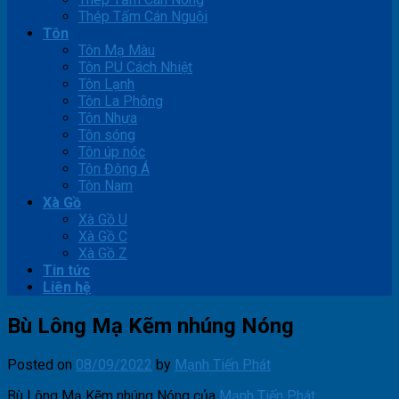
Thép Tấm Cán Nguội
Tôn
Tôn Mạ Màu
Tôn PU Cách Nhiệt
Tôn Lạnh
Tôn La Phông
Tôn Nhựa
Tôn sóng
Tôn úp nóc
Tôn Đông Á
Tôn Nam
Xà Gồ
Xà Gồ U
Xà Gồ C
Xà Gồ Z
Tin tức
Liên hệ
Bù Lông Mạ Kẽm nhúng Nóng
Posted on
08/09/2022
by
Mạnh Tiến Phát
Bù Lông Mạ Kẽm nhúng Nóng của
Mạnh Tiến Phát