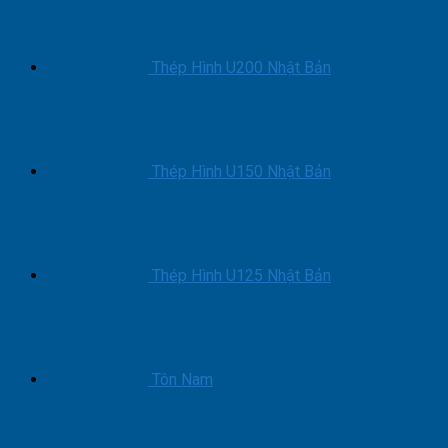
Có
Cẩu
Tự
Thép Hình U200 Nhật Bản
Hành
Mới
Nhất
Thép Hình U150 Nhật Bản
Thép Hình U125 Nhật Bản
Tôn Nam