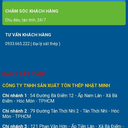
CHĂM SÓC KHÁCH HÀNG
Chu đáo, tận tình, 24/7
TƯ VẤN KHÁCH HÀNG
0933.665.222 ( Đại lý sắt thép )
ĐẠI LÝ SẮT THÉP
CÔNG TY TNHH SẢN XUẤT TÔN THÉP NHẬT MINH
Chi nhánh 1
: 54 Đường Bà Điểm 12 - Ấp Nam Lân - Xã Bà
Điểm - Hóc Môn - TPHCM
Chi nhánh 2
: 79 Đường Tân Thới Nhì 2 - Tân Thới Nhì - Hóc
Môn - TPHCM
Chi nhánh 3 :
121 Phan Văn Hớn - Ấp Tiền Lân - Xã Bà Điểm -