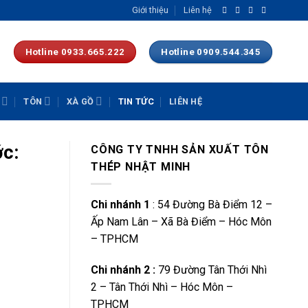
Giới thiệu
Liên hệ
Hotline 0933.665.222
Hotline 0909.544.345
TÔN
XÀ GỒ
TIN TỨC
LIÊN HỆ
ớc:
CÔNG TY TNHH SẢN XUẤT TÔN
THÉP NHẬT MINH
Chi nhánh 1
: 54 Đường Bà Điểm 12 –
Ấp Nam Lân – Xã Bà Điểm – Hóc Môn
– TPHCM
Chi nhánh 2 :
79 Đường Tân Thới Nhì
2 – Tân Thới Nhì – Hóc Môn –
TPHCM