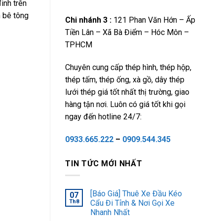
inh trên
h bê tông
Chi nhánh 3 :
121 Phan Văn Hớn – Ấp
Tiền Lân – Xã Bà Điểm – Hóc Môn –
TPHCM
Chuyên cung cấp thép hình, thép hộp,
thép tấm, thép ống, xà gồ, dây thép
lưới thép giá tốt nhất thị trường, giao
hàng tận nơi. Luôn có giá tốt khi gọi
ngay đến hotline 24/7:
0933.665.222
–
0909.544.345
TIN TỨC MỚI NHẤT
[Báo Giá] Thuê Xe Đầu Kéo
07
Th8
Cẩu Đi Tỉnh & Nơi Gọi Xe
Nhanh Nhất