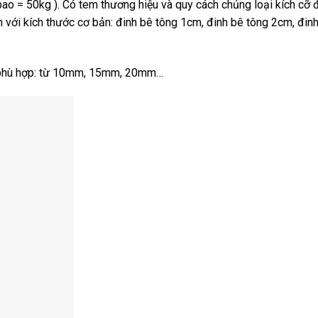
 bao = 50kg ). Có tem thương hiệu và quy cách chủng loại kích cỡ đ
n với kích thước cơ bản: đinh bê tông 1cm, đinh bê tông 2cm, đin
nh phù hợp: từ 10mm, 15mm, 20mm…