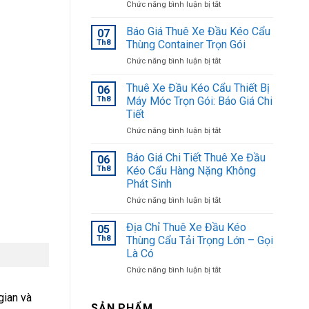
ở
Chức năng bình luận bị tắt
[Báo
Giá]
Báo Giá Thuê Xe Đầu Kéo Cẩu
07
Thuê
Th8
Thùng Container Trọn Gói
Xe
ở
Chức năng bình luận bị tắt
Đầu
Báo
Kéo
Giá
Thuê Xe Đầu Kéo Cẩu Thiết Bị
Cẩu
06
Thuê
Đi
Th8
Máy Móc Trọn Gói: Báo Giá Chi
Xe
Tỉnh
Tiết
Đầu
&
ở
Chức năng bình luận bị tắt
Kéo
Nơi
Thuê
Cẩu
Gọi
Xe
Thùng
Báo Giá Chi Tiết Thuê Xe Đầu
Xe
06
Đầu
Container
Nhanh
Th8
Kéo Cẩu Hàng Nặng Không
Kéo
Trọn
Nhất
Phát Sinh
Cẩu
Gói
ở
Chức năng bình luận bị tắt
Thiết
Báo
Bị
Giá
Máy
Địa Chỉ Thuê Xe Đầu Kéo
05
Chi
Móc
Th8
Thùng Cẩu Tải Trọng Lớn – Gọi
Tiết
Trọn
Là Có
Thuê
Gói:
ở
Chức năng bình luận bị tắt
Xe
Báo
Địa
Đầu
Giá
Chỉ
Kéo
Chi
gian và
Thuê
Cẩu
SẢN PHẨM
Tiết