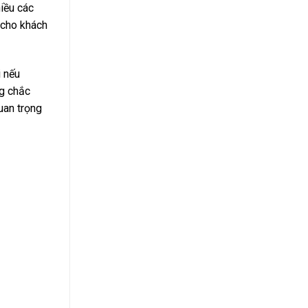
hiều các
 cho khách
i nếu
g chắc
uan trọng