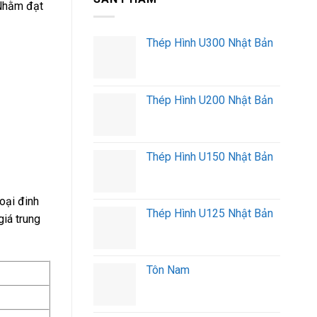
 Nhằm đạt
Xe
Hàng
Đầu
Nặng
Kéo
Không
Thép Hình U300 Nhật Bản
Thùng
Phát
Cẩu
Sinh
Tải
Trọng
Lớn
Thép Hình U200 Nhật Bản
–
Gọi
Là
Có
Thép Hình U150 Nhật Bản
loại đinh
Thép Hình U125 Nhật Bản
iá trung
Tôn Nam