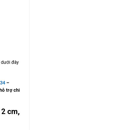
e dưới đây
234
–
ỗ trợ chi
 2 cm,