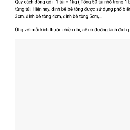
Quy cách đóng gói : 1 túi = 1kg ( Tổng 50 túi nhỏ trong 1
từng túi. Hiện nay, đinh bê bê tông được sử dụng phổ biế
3cm, đinh bê tông 4cm, đinh bê tông 5cm,…
Ứng với mỗi kích thước chiều dài, sẽ có đường kính đi