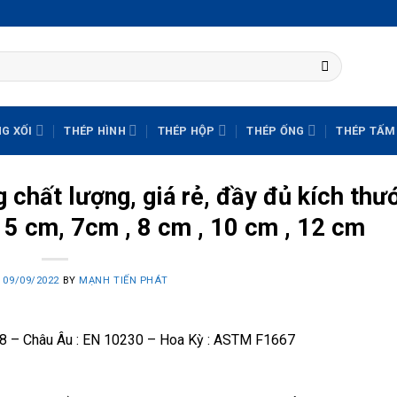
G XỐI
THÉP HÌNH
THÉP HỘP
THÉP ỐNG
THÉP TẤM
g chất lượng, giá rẻ, đầy đủ kích thư
 5 cm, 7cm , 8 cm , 10 cm , 12 cm
N
09/09/2022
BY
MẠNH TIẾN PHÁT
508 – Châu Âu : EN 10230 – Hoa Kỳ : ASTM F1667