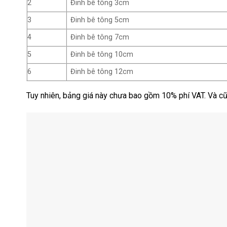
2
Đinh bê tông 3cm
3
Đinh bê tông 5cm
4
Đinh bê tông 7cm
5
Đinh bê tông 10cm
6
Đinh bê tông 12cm
Tuy nhiên, bảng giá này chưa bao gồm 10% phí VAT. Và cũn