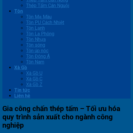
Thép Tấm Cán Nguội
Tôn
Tôn Mạ Màu
Tôn PU Cách Nhiệt
Tôn Lạnh
Tôn La Phông
Tôn Nhựa
Tôn sóng
Tôn úp nóc
Tôn Đông Á
Tôn Nam
Xà Gồ
Xà Gồ U
Xà Gồ C
Xà Gồ Z
Tin tức
Liên hệ
Gia công chấn thép tấm – Tối ưu hóa
quy trình sản xuất cho ngành công
nghiệp