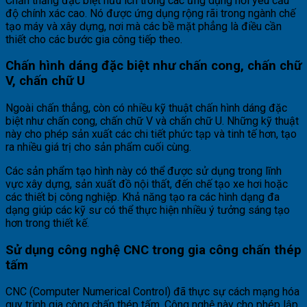
Chấn thẳng đặc biệt hữu ích trong các ứng dụng nơi yêu cầu
độ chính xác cao. Nó được ứng dụng rộng rãi trong ngành chế
tạo máy và xây dựng, nơi mà các bề mặt phẳng là điều cần
thiết cho các bước gia công tiếp theo.
Chấn hình dáng đặc biệt như chấn cong, chấn chữ
V, chấn chữ U
Ngoài chấn thẳng, còn có nhiều kỹ thuật chấn hình dáng đặc
biệt như chấn cong, chấn chữ V và chấn chữ U. Những kỹ thuật
này cho phép sản xuất các chi tiết phức tạp và tinh tế hơn, tạo
ra nhiều giá trị cho sản phẩm cuối cùng.
Các sản phẩm tạo hình này có thể được sử dụng trong lĩnh
vực xây dựng, sản xuất đồ nội thất, đến chế tạo xe hơi hoặc
các thiết bị công nghiệp. Khả năng tạo ra các hình dạng đa
dạng giúp các kỹ sư có thể thực hiện nhiều ý tưởng sáng tạo
hơn trong thiết kế.
Sử dụng công nghệ CNC trong gia công chấn thép
tấm
CNC (Computer Numerical Control) đã thực sự cách mạng hóa
quy trình gia công chấn thép tấm. Công nghệ này cho phép lập