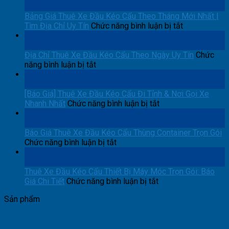
Th8
Bảng Giá Thuê Xe Đầu Kéo Cẩu Theo Tháng Mới Nhất |
ở
Tìm Địa Chỉ Uy Tín
Chức năng bình luận bị tắt
Bảng
08
Giá
Th8
Thuê
Địa Chỉ Thuê Xe Đầu Kéo Cẩu Theo Ngày Uy Tín
Chức
ở
Xe
năng bình luận bị tắt
Địa
Đầu
07
Chỉ
Kéo
Th8
Thuê
Cẩu
[Báo Giá] Thuê Xe Đầu Kéo Cẩu Đi Tỉnh & Nơi Gọi Xe
Xe
ở
Theo
Nhanh Nhất
Chức năng bình luận bị tắt
Đầu
[Báo
Tháng
07
Kéo
Giá]
Mới
Th8
Cẩu
Thuê
Nhất
Báo Giá Thuê Xe Đầu Kéo Cẩu Thùng Container Trọn Gói
Theo
ở
Xe
|
Chức năng bình luận bị tắt
Ngày
Báo
Đầu
Tìm
06
Uy
Giá
Kéo
Địa
Th8
Tín
Thuê
Cẩu
Chỉ
Thuê Xe Đầu Kéo Cẩu Thiết Bị Máy Móc Trọn Gói: Báo
Xe
ở
Đi
Uy
Giá Chi Tiết
Chức năng bình luận bị tắt
Đầu
Thuê
Tỉnh
Tín
Sản phẩm
Kéo
Xe
&
Cẩu
Đầu
Nơi
Thùng
Kéo
Gọi