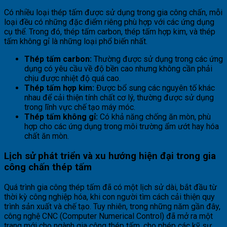
Có nhiều loại thép tấm được sử dụng trong gia công chấn, mỗi
loại đều có những đặc điểm riêng phù hợp với các ứng dụng
cụ thể. Trong đó, thép tấm carbon, thép tấm hợp kim, và thép
tấm không gỉ là những loại phổ biến nhất.
Thép tấm carbon:
Thường được sử dụng trong các ứng
dụng có yêu cầu về độ bền cao nhưng không cần phải
chịu được nhiệt độ quá cao.
Thép tấm hợp kim:
Được bổ sung các nguyên tố khác
nhau để cải thiện tính chất cơ lý, thường được sử dụng
trong lĩnh vực chế tạo máy móc.
Thép tấm không gỉ:
Có khả năng chống ăn mòn, phù
hợp cho các ứng dụng trong môi trường ẩm ướt hay hóa
chất ăn mòn.
Lịch sử phát triển và xu hướng hiện đại trong gia
công chấn thép tấm
Quá trình gia công thép tấm đã có một lịch sử dài, bắt đầu từ
thời kỳ công nghiệp hóa, khi con người tìm cách cải thiện quy
trình sản xuất và chế tạo. Tuy nhiên, trong những năm gần đây,
công nghệ CNC (Computer Numerical Control) đã mở ra một
trang mới cho ngành gia công thép tấm, cho phép các kỹ sư