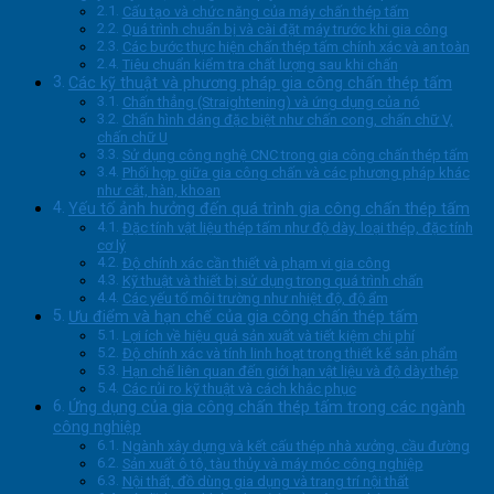
Cấu tạo và chức năng của máy chấn thép tấm
Quá trình chuẩn bị và cài đặt máy trước khi gia công
Các bước thực hiện chấn thép tấm chính xác và an toàn
Tiêu chuẩn kiểm tra chất lượng sau khi chấn
Các kỹ thuật và phương pháp gia công chấn thép tấm
Chấn thẳng (Straightening) và ứng dụng của nó
Chấn hình dáng đặc biệt như chấn cong, chấn chữ V,
chấn chữ U
Sử dụng công nghệ CNC trong gia công chấn thép tấm
Phối hợp giữa gia công chấn và các phương pháp khác
như cắt, hàn, khoan
Yếu tố ảnh hưởng đến quá trình gia công chấn thép tấm
Đặc tính vật liệu thép tấm như độ dày, loại thép, đặc tính
cơ lý
Độ chính xác cần thiết và phạm vi gia công
Kỹ thuật và thiết bị sử dụng trong quá trình chấn
Các yếu tố môi trường như nhiệt độ, độ ẩm
Ưu điểm và hạn chế của gia công chấn thép tấm
Lợi ích về hiệu quả sản xuất và tiết kiệm chi phí
Độ chính xác và tính linh hoạt trong thiết kế sản phẩm
Hạn chế liên quan đến giới hạn vật liệu và độ dày thép
Các rủi ro kỹ thuật và cách khắc phục
Ứng dụng của gia công chấn thép tấm trong các ngành
công nghiệp
Ngành xây dựng và kết cấu thép nhà xưởng, cầu đường
Sản xuất ô tô, tàu thủy và máy móc công nghiệp
Nội thất, đồ dùng gia dụng và trang trí nội thất