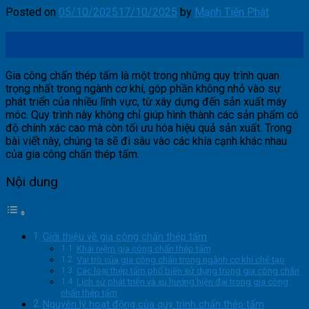
Posted on
05/10/2025
17/10/2025
by
Mạnh Tiến Phát
05
Th10
Gia công chấn thép tấm là một trong những quy trình quan
trọng nhất trong ngành cơ khí, góp phần không nhỏ vào sự
phát triển của nhiều lĩnh vực, từ xây dựng đến sản xuất máy
móc. Quy trình này không chỉ giúp hình thành các sản phẩm có
độ chính xác cao mà còn tối ưu hóa hiệu quả sản xuất. Trong
bài viết này, chúng ta sẽ đi sâu vào các khía cạnh khác nhau
của gia công chấn thép tấm.
Nội dung
Giới thiệu về gia công chấn thép tấm
Khái niệm gia công chấn thép tấm
Vai trò của gia công chấn trong ngành cơ khí chế tạo
Các loại thép tấm phổ biến sử dụng trong gia công chấn
Lịch sử phát triển và xu hướng hiện đại trong gia công
chấn thép tấm
Nguyên lý hoạt động của quy trình chấn thép tấm