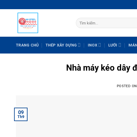
Skip
to
content
Tìm
kiếm:
TRANG CHỦ
THÉP XÂY DỰNG
INOX
LƯỚI
MÁN
Nhà máy kéo dây đe
POSTED O
09
Th9