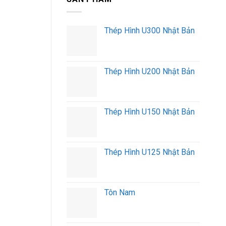
Xe
Hàng
Đầu
Nặng
Kéo
Không
Thép Hình U300 Nhật Bản
Thùng
Phát
Cẩu
Sinh
Tải
Trọng
Lớn
Thép Hình U200 Nhật Bản
–
Gọi
Là
Có
Thép Hình U150 Nhật Bản
Thép Hình U125 Nhật Bản
Tôn Nam