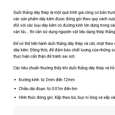
Duỗi thẳng dây thép là một quá trình gia công cơ bản tr
các sản phẩm dây kẽm được đóng gói theo quy cách cuộn l
đối với các loại dây kẽm có đường kính lớn dùng trong cá
vận tải,… thì cần sử dụng nguyên vật liệu dạng thép thẳng
Để có thể tiến hành duỗi thẳng dây thép và cắt, chặt theo
dây kẽm. Đồng thời, để đảm bảo chất lượng của những sả
thực hiện cẩn thận để tránh sai sót.
Các tiêu chuẩn thường thấy khi duỗi thẳng dây thép và hỗ 
Đường kính: từ 2mm đến 12mm
Chiều dài đoạn: từ 0.01m đến 6m
Hình thức đóng gói: Xếp theo bó, bọc ni lông và xếp và