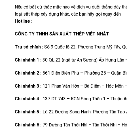
Nếu có bất cứ thắc mắc nào về dịch vụ duỗi thẳng dây thé
loại sắt thép xây dựng khác, các bạn hãy gọi ngay đến
Hotline :
CÔNG TY TNHH SẢN XUẤT THÉP VIỆT NHẬT
Trụ sở chính :
Số 9 Quốc lộ 22, Phường Trung Mỹ Tây, Q
Chi nhánh 1 :
30 QL 22 (ngã tư An Sương) Ấp Hưng Lân 
Chi nhánh 2 :
561 Điện Biên Phủ – Phường 25 – Quận Bì
Chi nhánh 3 :
121 Phan Văn Hớn – Bà Điểm – Hóc Môn –
Chi nhánh 4 :
137 DT 743 – KCN Sóng Thần 1 – Thuận A
Chi nhánh 5 :
Lô 22 Đường Song Hành, Phường Tân Tạo A,
Chi nhánh 6 :
79 Đường Tân Thới Nhì – Tân Thới Nhì – H