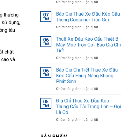
ở
Chức năng bình luận bị tắt
[Báo
Giá]
Báo Giá Thuê Xe Đầu Kéo Cẩu
g thường,
07
Thuê
Th8
Thùng Container Trọn Gói
i sử dụng,
Xe
ở
Chức năng bình luận bị tắt
Đầu
đóng tàu
Báo
Kéo
Giá
Thuê Xe Đầu Kéo Cẩu Thiết Bị
Cẩu
06
Thuê
Đi
Th8
Máy Móc Trọn Gói: Báo Giá Chi
Xe
Tỉnh
Tiết
ắt chặt
Đầu
&
ở
Chức năng bình luận bị tắt
Kéo
 cao và
Nơi
Thuê
Cẩu
Gọi
Xe
Thùng
Báo Giá Chi Tiết Thuê Xe Đầu
Xe
06
Đầu
Container
Nhanh
Th8
Kéo Cẩu Hàng Nặng Không
Kéo
Trọn
Nhất
Phát Sinh
Cẩu
Gói
ở
Chức năng bình luận bị tắt
Thiết
Báo
Bị
Giá
Máy
Địa Chỉ Thuê Xe Đầu Kéo
05
Chi
Móc
Th8
Thùng Cẩu Tải Trọng Lớn – Gọi
Tiết
Trọn
Là Có
Thuê
Gói:
ở
Chức năng bình luận bị tắt
Xe
Báo
Địa
Đầu
Giá
Chỉ
Kéo
Chi
Thuê
Cẩu
SẢN PHẨM
Tiết