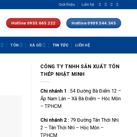
Giới thiệu
Liên hệ
Hotline 0933.665.222
Hotline 0909.544.345
TÔN
XÀ GỒ
TIN TỨC
LIÊN HỆ
CÔNG TY TNHH SẢN XUẤT TÔN
THÉP NHẬT MINH
Chi nhánh 1
: 54 Đường Bà Điểm 12 –
Ấp Nam Lân – Xã Bà Điểm – Hóc Môn
– TPHCM
Chi nhánh 2 :
79 Đường Tân Thới Nhì
2 – Tân Thới Nhì – Hóc Môn –
TPHCM