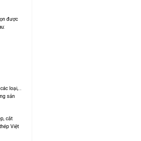
chọn được
au:
 các loại,…
ững sản
p, cắt
thép Việt