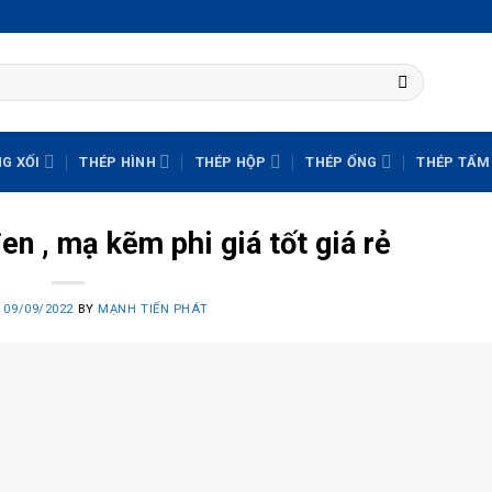
G XỐI
THÉP HÌNH
THÉP HỘP
THÉP ỐNG
THÉP TẤM
n , mạ kẽm phi giá tốt giá rẻ
N
09/09/2022
BY
MẠNH TIẾN PHÁT