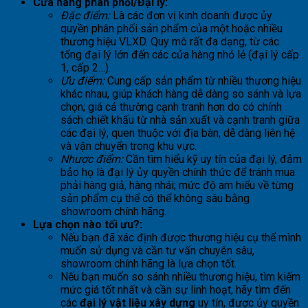
Cửa hàng phân phối/Đại lý:
Đặc điểm:
Là các đơn vị kinh doanh được ủy
quyền phân phối sản phẩm của một hoặc nhiều
thương hiệu VLXD. Quy mô rất đa dạng, từ các
tổng đại lý lớn đến các cửa hàng nhỏ lẻ (đại lý cấp
1, cấp 2…).
Ưu điểm:
Cung cấp sản phẩm từ nhiều thương hiệu
khác nhau, giúp khách hàng dễ dàng so sánh và lựa
chọn; giá cả thường cạnh tranh hơn do có chính
sách chiết khấu từ nhà sản xuất và cạnh tranh giữa
các đại lý; quen thuộc với địa bàn, dễ dàng liên hệ
và vận chuyển trong khu vực.
Nhược điểm:
Cần tìm hiểu kỹ uy tín của đại lý, đảm
bảo họ là đại lý ủy quyền chính thức để tránh mua
phải hàng giả, hàng nhái; mức độ am hiểu về từng
sản phẩm cụ thể có thể không sâu bằng
showroom chính hãng.
Lựa chọn nào tối ưu?:
Nếu bạn đã xác định được thương hiệu cụ thể mình
muốn sử dụng và cần tư vấn chuyên sâu,
showroom chính hãng là lựa chọn tốt.
Nếu bạn muốn so sánh nhiều thương hiệu, tìm kiếm
mức giá tốt nhất và cần sự linh hoạt, hãy tìm đến
các
đại lý vật liệu xây dựng
uy tín, được ủy quyền