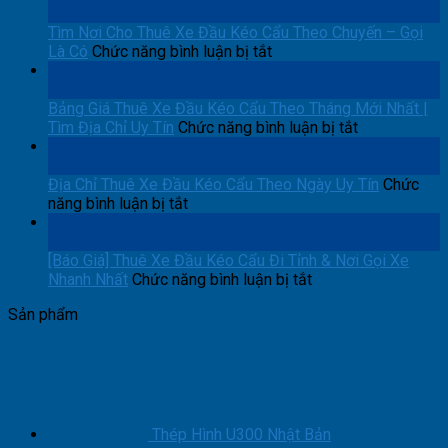
Vị
Th8
Cho
Tìm Nơi Cho Thuê Xe Đầu Kéo Cẩu Theo Chuyến – Gọi
Thuê
ở
Là Có
Chức năng bình luận bị tắt
Xe
Tìm
08
Đầu
Nơi
Th8
Kéo
Cho
Bảng Giá Thuê Xe Đầu Kéo Cẩu Theo Tháng Mới Nhất |
Cẩu
Thuê
ở
Tìm Địa Chỉ Uy Tín
Chức năng bình luận bị tắt
Kano
Xe
Bảng
08
Tận
Đầu
Giá
Th8
Nơi
Kéo
Thuê
Địa Chỉ Thuê Xe Đầu Kéo Cẩu Theo Ngày Uy Tín
Chức
ở
Toàn
Cẩu
Xe
năng bình luận bị tắt
Địa
Quốc
Theo
Đầu
07
Chỉ
Chuyến
Kéo
Th8
Thuê
–
Cẩu
[Báo Giá] Thuê Xe Đầu Kéo Cẩu Đi Tỉnh & Nơi Gọi Xe
Xe
Gọi
ở
Theo
Nhanh Nhất
Chức năng bình luận bị tắt
Đầu
Là
[Báo
Tháng
Sản phẩm
Kéo
Có
Giá]
Mới
Cẩu
Thuê
Nhất
Theo
Xe
|
Ngày
Đầu
Tìm
Uy
Kéo
Địa
Tín
Cẩu
Chỉ
Đi
Uy
Thép Hình U300 Nhật Bản