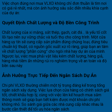
Việc chọn đúng nơi mua VLXD không chỉ đơn thuần là tìm nơi
có giá rẻ nhất, mà còn ảnh hưởng sâu sắc đến nhiều khía cạnh
của dự án:
Quyết Định Chất Lượng và Độ Bền Công Trình
Chất lượng của xi măng, sắt thép, gạch, cát đá… là yếu tố cốt
lõi tạo nên sự vững chắc và tuổi thọ cho công trình. Một cửa
hàng uy tín sẽ cung cấp sản phẩm đúng chủng loại, đúng tiêu
chuẩn kỹ thuật, có nguồn gốc xuất xứ rõ ràng, giúp bạn an tâm
về chất lượng “phần cứng” cho ngôi nhà hay dự án của mình.
Ngược lại, việc mua phải vật liệu kém chất lượng, hàng giả,
hàng nhái tiềm ẩn những rủi ro nghiêm trọng về an toàn và độ
bền sau này.
Ảnh Hưởng Trực Tiếp Đến Ngân Sách Dự Án
Chi phí VLXD thường chiếm một tỷ trọng đáng kể trong tổng
ngân sách xây dựng. Việc lựa chọn cửa hàng có chính sách giá
tốt, chiết khấu hợp lý, cùng với việc lên kế hoạch mua sắm
thông minh sẽ giúp bạn tiết kiệm được một khoản chi phí
không nhỏ. So sánh giá giữa các nhà cung cấp khác nhau là
bước cần thiết để tối ưu hóa ngân sách.