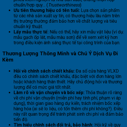
chuẩn/hợp quy… (
Trustworthiness
)
Ưu tiên thương hiệu có tên tuổi:
Lựa chọn sản phẩm
từ các nhà sản xuất uy tín, có thương hiệu lâu năm trên
thị trường thường đảm bảo hơn về chất lượng và tiêu
chuẩn kỹ thuật.
Lấy mẫu thực tế:
Nếu có thể, hãy xin mẫu vật liệu (ví dụ:
mẫu gạch ốp lát, mẫu màu sơn) để về xem xét kỹ hơn
trong điều kiện ánh sáng thực tế tại công trình của bạn.
Thương Lượng Thông Minh và Chú Ý Dịch Vụ Đi
Kèm
Hỏi về chính sách chiết khấu:
Đa số cửa hàng VLXD
đều có chính sách chiết khấu, đặc biệt với đơn hàng lớn
hoặc khách hàng thân thiết. Hãy chủ động hỏi và thương
lượng để có mức giá tốt nhất.
Làm rõ về vận chuyển và bốc xếp:
Thỏa thuận rõ ràng
về chi phí vận chuyển (miễn phí hay tính phí, phạm vi áp
dụng), thời gian giao hàng dự kiến, trách nhiệm bốc xếp
hàng hóa (ai sẽ lo liệu, có tốn thêm chi phí không?). Điều
này rất quan trọng để tránh phát sinh chi phí và đảm bảo
tiến độ.
Tìm hiểu chính sách đổi trả, bảo hành:
Hỏi kỹ về quy