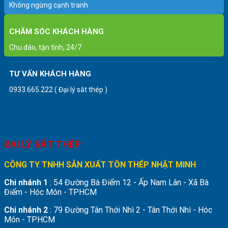
Không ngừng cạnh tranh
CHĂM SÓC KHÁCH HÀNG
Chu đáo, tận tình, 24/7
TƯ VẤN KHÁCH HÀNG
0933.665.222 ( Đại lý sắt thép )
ĐẠI LÝ SẮT THÉP
CÔNG TY TNHH SẢN XUẤT TÔN THÉP NHẬT MINH
Chi nhánh 1
: 54 Đường Bà Điểm 12 - Ấp Nam Lân - Xã Bà
Điểm - Hóc Môn - TPHCM
Chi nhánh 2
: 79 Đường Tân Thới Nhì 2 - Tân Thới Nhì - Hóc
Môn - TPHCM