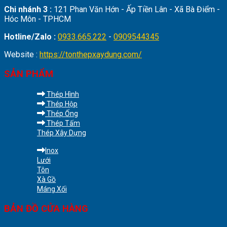
Chi nhánh 3 :
121 Phan Văn Hớn - Ấp Tiền Lân - Xã Bà Điểm -
Hóc Môn - TPHCM
Hotline/Zalo :
0933.665.222
-
0909544345
Website :
https://tonthepxaydung.com/
SẢN PHẨM
Thép Hình
Thép Hộp
Thép Ống
Thép Tấm
Thép Xây Dựng
Inox
Lưới
Tôn
Xà Gồ
Máng Xối
BẢN ĐỒ CỬA HÀNG