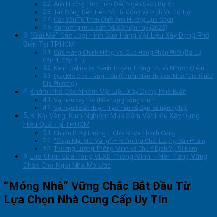
Ảnh Hưởng Trực Tiếp Đến Ngân Sách Dự Án
Tác Động Đến Tiến Độ Thi Công và Dịch Vụ Hỗ Trợ
Các Yếu Tố Then Chốt Ảnh Hưởng Lựa Chọn
Xu hướng mua sắm VLXD hiện nay (2025)
“Giải Mã” Các Loại Hình Cửa Hàng Vật Liệu Xây Dựng Phổ
Biến Tại TP.HCM
Cửa Hàng Chính Hãng vs. Cửa Hàng Phân Phối (Đại Lý
Cấp 1, Cấp 2…)
Kênh Online vs. Kênh Truyền Thống: Ưu và Nhược Điểm
Quy Mô Cửa Hàng: Lớn (Chuỗi/Siêu Thị) vs. Nhỏ (Gia Đình/
Địa Phương)
Khám Phá Các Nhóm Vật Liệu Xây Dựng Phổ Biến
Vật liệu xây thô (Nền tảng công trình):
Vật liệu hoàn thiện (Tạo nên vẻ đẹp và tiện nghi):
Bí Kíp Vàng: Kinh Nghiệm Mua Sắm Vật Liệu Xây Dựng
Hiệu Quả Tại TP.HCM
Chuẩn Bị Kỹ Lưỡng – Chìa Khóa Thành Công
“Chọn Mặt Gửi Vàng” – Kiểm Tra Chất Lượng Sản Phẩm
Thương Lượng Thông Minh và Chú Ý Dịch Vụ Đi Kèm
Lựa Chọn Cửa Hàng VLXD Thông Minh – Nền Tảng Vững
Chắc Cho Ngôi Nhà Mơ Ước
“Móng Nhà” Vững Chắc Bắt Đầu Từ
Lựa Chọn Nhà Cung Cấp Uy Tín