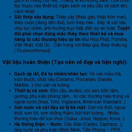
gạch xi măng cốt liệu…) đang là xu hướng xanh. Lựa chọn
tùy thuộc vào thiết kế, ngân sách và yêu cầu về cách âm,
cách nhiệt.
Sắt thép xây dựng:
Thép cây (thép gân, thép tròn trơn),
thép cuộn (dùng làm đai), lưới thép hàn… Đây là vật liệu
chịu lực chính, ảnh hưởng trực tiếp đến sự an toàn.
Tuyệt
đối phải chọn đúng mác thép theo thiết kế và mua
hàng từ các thương hiệu uy tín
như Hòa Phát, Pomina,
Việt Nhật, Việt Úc… Cẩn trọng với thép giả, thép thiếu kg.
(
Trustworthiness
)
Vật liệu hoàn thiện (Tạo nên vẻ đẹp và tiện nghi):
Gạch ốp lát, Đá tự nhiên/nhân tạo:
Vô vàn mẫu mã,
kích thước, chất liệu (Ceramic, Porcelain, Granite,
Marble…) cho sàn và tường.
Thiết bị vệ sinh:
Bồn cầu, lavabo, vòi sen, bồn tắm,
gương, phụ kiện phòng tắm… từ các thương hiệu trong và
ngoài nước (Inax, Toto, Viglacera, American Standard…).
Sơn nước và vật liệu xử lý bề mặt:
Sơn nội thất, ngoại
thất, sơn lót, sơn chống thấm, bột trét tường… Nhiều
thương hiệu để lựa chọn (Dulux, Jotun, Nippon, Kova…).
Hệ thống Điện – Nước:
Dây điện (Cadivi, Daphaco…),
ống nước và phụ kiện (Bình Minh, Tiền Phong – PPR,