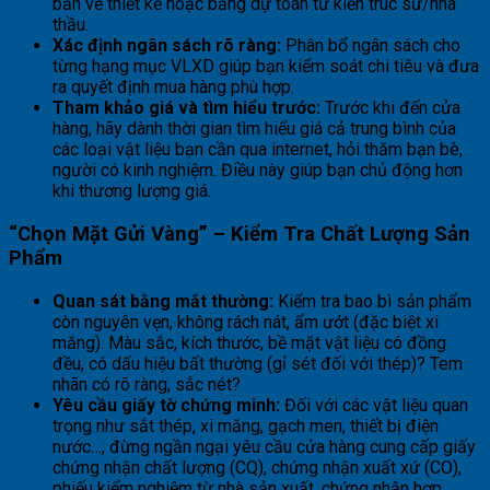
bản vẽ thiết kế hoặc bảng dự toán từ kiến trúc sư/nhà
thầu.
Xác định ngân sách rõ ràng:
Phân bổ ngân sách cho
từng hạng mục VLXD giúp bạn kiểm soát chi tiêu và đưa
ra quyết định mua hàng phù hợp.
Tham khảo giá và tìm hiểu trước:
Trước khi đến cửa
hàng, hãy dành thời gian tìm hiểu giá cả trung bình của
các loại vật liệu bạn cần qua internet, hỏi thăm bạn bè,
người có kinh nghiệm. Điều này giúp bạn chủ động hơn
khi thương lượng giá.
“Chọn Mặt Gửi Vàng” – Kiểm Tra Chất Lượng Sản
Phẩm
Quan sát bằng mắt thường:
Kiểm tra bao bì sản phẩm
còn nguyên vẹn, không rách nát, ẩm ướt (đặc biệt xi
măng). Màu sắc, kích thước, bề mặt vật liệu có đồng
đều, có dấu hiệu bất thường (gỉ sét đối với thép)? Tem
nhãn có rõ ràng, sắc nét?
Yêu cầu giấy tờ chứng minh:
Đối với các vật liệu quan
trọng như sắt thép, xi măng, gạch men, thiết bị điện
nước…, đừng ngần ngại yêu cầu cửa hàng cung cấp giấy
chứng nhận chất lượng (CQ), chứng nhận xuất xứ (CO),
phiếu kiểm nghiệm từ nhà sản xuất, chứng nhận hợp