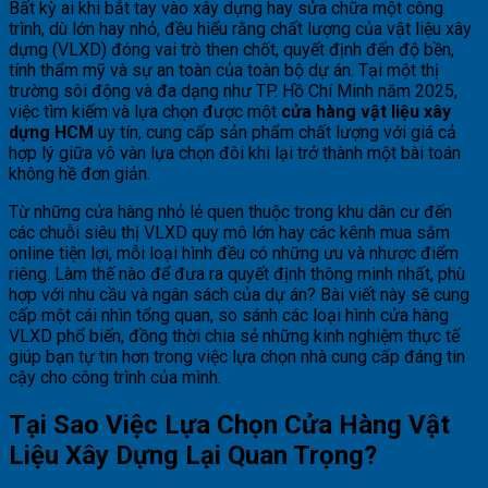
Bất kỳ ai khi bắt tay vào xây dựng hay sửa chữa một công
trình, dù lớn hay nhỏ, đều hiểu rằng chất lượng của vật liệu xây
dựng (VLXD) đóng vai trò then chốt, quyết định đến độ bền,
tính thẩm mỹ và sự an toàn của toàn bộ dự án. Tại một thị
trường sôi động và đa dạng như TP. Hồ Chí Minh năm 2025,
việc tìm kiếm và lựa chọn được một
cửa hàng vật liệu xây
dựng HCM
uy tín, cung cấp sản phẩm chất lượng với giá cả
hợp lý giữa vô vàn lựa chọn đôi khi lại trở thành một bài toán
không hề đơn giản.
Từ những cửa hàng nhỏ lẻ quen thuộc trong khu dân cư đến
các chuỗi siêu thị VLXD quy mô lớn hay các kênh mua sắm
online tiện lợi, mỗi loại hình đều có những ưu và nhược điểm
riêng. Làm thế nào để đưa ra quyết định thông minh nhất, phù
hợp với nhu cầu và ngân sách của dự án? Bài viết này sẽ cung
cấp một cái nhìn tổng quan, so sánh các loại hình cửa hàng
VLXD phổ biến, đồng thời chia sẻ những kinh nghiệm thực tế
giúp bạn tự tin hơn trong việc lựa chọn nhà cung cấp đáng tin
cậy cho công trình của mình.
Tại Sao Việc Lựa Chọn Cửa Hàng Vật
Liệu Xây Dựng Lại Quan Trọng?