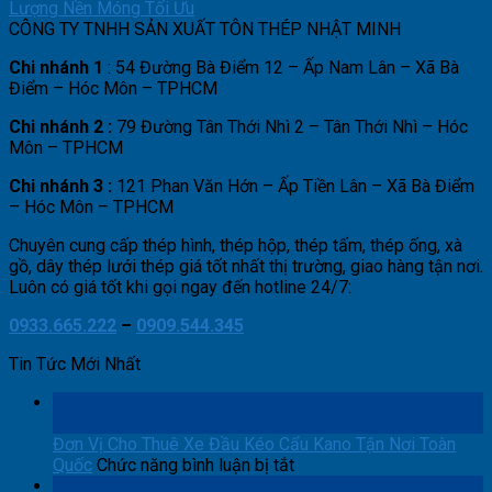
Lượng Nền Móng Tối Ưu
CÔNG TY TNHH SẢN XUẤT TÔN THÉP NHẬT MINH
Chi nhánh 1
: 54 Đường Bà Điểm 12 – Ấp Nam Lân – Xã Bà
Điểm – Hóc Môn – TPHCM
Chi nhánh 2 :
79 Đường Tân Thới Nhì 2 – Tân Thới Nhì – Hóc
Môn – TPHCM
Chi nhánh 3 :
121 Phan Văn Hớn – Ấp Tiền Lân – Xã Bà Điểm
– Hóc Môn – TPHCM
Chuyên cung cấp thép hình, thép hộp, thép tấm, thép ống, xà
gồ, dây thép lưới thép giá tốt nhất thị trường, giao hàng tận nơi.
Luôn có giá tốt khi gọi ngay đến hotline 24/7:
0933.665.222
–
0909.544.345
Tin Tức Mới Nhất
09
Th8
Đơn Vị Cho Thuê Xe Đầu Kéo Cẩu Kano Tận Nơi Toàn
ở
Quốc
Chức năng bình luận bị tắt
Đơn
09