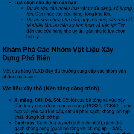
Lựa chọn cho dự án của bạn:
Dự án lớn, cần nhiều loại vật tư đa dạng, số lượng
lớn:
Cân nhắc các cửa hàng, tổng kho lớn.
Dự án sửa chữa nhà cửa, quy mô nhỏ, cần mua lẻ
tẻ nhiều lần, ưu tiên sự linh hoạt và tiện lợi:
Tìm
đến các cửa hàng nhỏ uy tín, gần nhà là lựa chọn
hợp lý.
Khám Phá Các Nhóm Vật Liệu Xây
Dựng Phổ Biến
Một cửa hàng VLXD đầy đủ thường cung cấp các nhóm sản
phẩm chính sau:
Vật liệu xây thô (Nền tảng công trình):
Xi măng, Cát, Đá, Sỏi:
Cốt lõi của bê tông và vữa xây.
Cần lưu ý chọn đúng mác xi măng (PCB30, PCB40…) phù
hợp với yêu cầu kết cấu, cát đá phải sạch, không lẫn tạp
chất, đúng kích cỡ hạt.
Gạch xây:
Gạch ống tuynel (phổ biến nhất), gạch thẻ,
gạch không nung (gạch bê tông khí chưng áp – AAC,