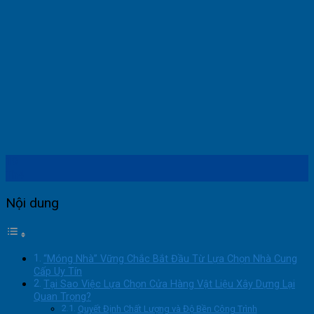
19
Th4
Nội dung
“Móng Nhà” Vững Chắc Bắt Đầu Từ Lựa Chọn Nhà Cung
Cấp Uy Tín
Tại Sao Việc Lựa Chọn Cửa Hàng Vật Liệu Xây Dựng Lại
Quan Trọng?
Quyết Định Chất Lượng và Độ Bền Công Trình