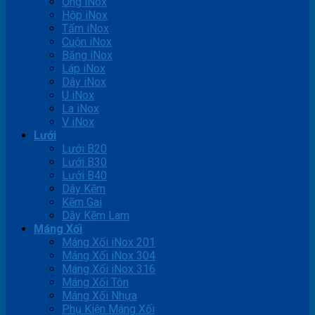
Ống iNox
Hộp iNox
Tấm iNox
Cuộn iNox
Băng iNox
Láp iNox
Dây iNox
U iNox
La iNox
V iNox
Lưới
Lưới B20
Lưới B30
Lưới B40
Dây Kẽm
Kẽm Gai
Dây Kẽm Lam
Máng Xối
Máng Xối iNox 201
Máng Xối iNox 304
Máng Xối iNox 316
Máng Xối Tôn
Máng Xối Nhựa
Phụ Kiện Máng Xối