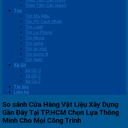
Thép Tấm Cán Nguội
Tôn
Tôn Mạ Màu
Tôn PU Cách Nhiệt
Tôn Lạnh
Tôn La Phông
Tôn Nhựa
Tôn sóng
Tôn úp nóc
Tôn Đông Á
Tôn Nam
Xà Gồ
Xà Gồ U
Xà Gồ C
Xà Gồ Z
Tin tức
Liên hệ
So sánh Cửa Hàng Vật Liệu Xây Dựng
Gần Đây Tại TP.HCM Chọn Lựa Thông
Minh Cho Mọi Công Trình