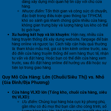
dàng xây dựng mối quan hệ tin cậy với chủ cửa
hàng.
Nhược điểm:
Tốn thời gian và công sức di chuyển,
đặc biệt trong điều kiện giao thông tại TP.HCM;
khó so sánh giá nhanh chóng giữa nhiều cửa hàng;
không gian trưng bày và lượng hàng lưu kho có thể
bị giới hạn.
Xu hướng kết hợp và lời khuyên:
Hiện nay, nhiều cửa
hàng truyền thống đã xây dựng website, fanpage để bán
hàng online và ngược lại. Cách tiếp cận hiệu quả thường
là: tham khảo mẫu mã, giá cả trên kênh online trước, sau
đó đến cửa hàng truyền thống để xem hàng thực tế, nhận
tư vấn và đặt hàng. Hoặc bạn có thể đến cửa hàng xem
trước, sau đó đặt hàng online để hưởng ưu đãi hoặc sự
tiện lợi trong giao hàng.
Quy Mô Cửa Hàng: Lớn (Chuỗi/Siêu Thị) vs. Nhỏ
(Gia Đình/Địa Phương)
Cửa hàng VLXD lớn (Tổng kho, chuỗi cửa hàng, siêu
thị VLXD):
Ưu điểm:
Chủng loại hàng hóa cực kỳ phong phú,
gần như có đủ mọi thứ bạn cần cho công trình; số