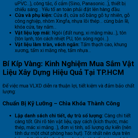
uPVC…), công tắc, ổ cắm (Sino, Panasonic…), thiết bị
chiếu sáng… Yếu tố an toàn phải đặt lên hàng đầu.
Cửa và phụ kiện:
Cửa đi, cửa sổ bằng gỗ tự nhiên, gỗ
công nghiệp, nhôm Xingfa, nhựa lõi thép… cùng bản lề,
khóa cửa, tay nắm…
Vật liệu lợp mái:
Ngói (đất nung, xi măng màu…), tôn
(tôn lạnh, tôn cách nhiệt PU, tôn sóng ngói…).
Vật liệu làm trần, vách ngăn:
Tấm thạch cao, khung
xương, tấm xi măng nhẹ, tấm nhựa…
Bí Kíp Vàng: Kinh Nghiệm Mua Sắm Vật
Liệu Xây Dựng Hiệu Quả Tại TP.HCM
Để việc mua VLXD diễn ra thuận lợi, tiết kiệm và đảm bảo chất
lượng:
Chuẩn Bị Kỹ Lưỡng – Chìa Khóa Thành Công
Lập danh sách chi tiết, dự trù số lượng:
Càng chi tiết
càng tốt. Ghi rõ tên vật liệu, quy cách (kích thước, mác
thép, mác xi măng…), đơn vị tính, số lượng dự kiến (nên
tính dư một chút phòng hao hụt). Tốt nhất nên dựa trên