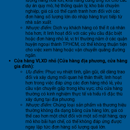
lượng hàng hóa lớn, khả năng cung ứng tốt cho các
dự án quy mô; hệ thống quản lý, kho bãi chuyên
nghiệp; giá cả có thể cạnh tranh hơn đối với các
đơn hàng số lượng lớn do nhập hàng trực tiếp từ
nhà sản xuất.
Nhược điểm:
Dịch vụ khách hàng có thể ít cá nhân
hóa hơn; ít linh hoạt đối với các yêu cầu đặc biệt
hoặc đơn hàng nhỏ lẻ; vị trí thường nằm ở các quận
huyện ngoại thành TP.HCM, có thể không thuận tiện
cho việc xem hàng hoặc vận chuyển quãng đường
ngắn.
Cửa hàng VLXD nhỏ (Cửa hàng địa phương, cửa hàng
gia đình):
Ưu điểm:
Phục vụ nhiệt tình, gần gũi, dễ dàng trao
đổi và xây dựng mối quan hệ thân thiết; linh hoạt
hơn trong việc đáp ứng các đơn hàng nhỏ lẻ, yêu
cầu vận chuyển gấp trong khu vực; chủ cửa hàng
thường có kinh nghiệm thực tế và hiểu rõ đặc thù
xây dựng tại địa phương.
Nhược điểm:
Chủng loại sản phẩm và thương hiệu
thường không đa dạng bằng cửa hàng lớn; giá có
thể cao hơn một chút đối với một số mặt hàng; quy
mô kho bãi hạn chế, có thể không đáp ứng được
ngay lập tức đơn hàng số lượng quá lớn.