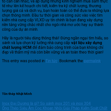
tố cần cân nhắc, và áp dụng những kinh nghiệm mua sắm thực
tế như lên kế hoạch chi tiết, kiểm tra kỹ chất lượng, thương
lượng giá cả và dịch vụ, bạn hoàn toàn có thể đưa ra những lựa
chọn thông minh. Đầu tư thời gian và công sức vào việc tìm
kiếm nhà cung cấp VLXD uy tín chính là bạn đang xây dựng
nền tảng vững chắc nhất cho ngôi nhà mơ ước hay sự thành
công của dự án mình.
Hãy là người tiêu dùng thông thái! Đừng ngần ngại tìm hiểu, so
sánh và lựa chọn kỹ lưỡng nhà cung cấp
vật liệu xây dựng
chất lượng HCM
để đảm bảo công trình của bạn không chỉ
đẹp về thẩm mỹ mà còn bền vững và an toàn theo thời gian!
This entry was posted in
Tin tức
. Bookmark the
permalink
.
Tôn thép Nhật Minh
Inox Đại Dương là gì? So sánh inox 201 và inox 304
Ống Thép Siêu Âm Cọc Khoan Nhồi Giải Pháp Kiểm Soát Chất