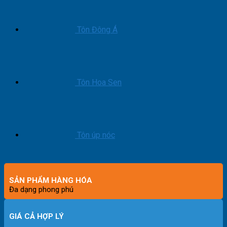
Tôn Đông Á
Tôn Hoa Sen
Tôn úp nóc
SẢN PHẨM HÀNG HÓA
Đa dạng phong phú
GIÁ CẢ HỢP LÝ