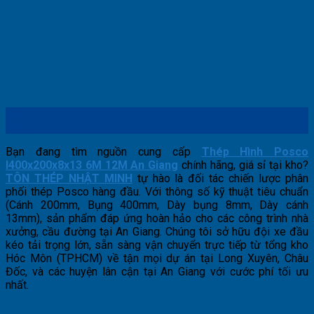
28
Th5
Bạn đang tìm nguồn cung cấp
Thép Hình Posco
I400x200x8x13 6M 12M An Giang
chính hãng, giá sỉ tại kho?
TÔN THÉP NHẬT MINH
tự hào là đối tác chiến lược phân
phối thép Posco hàng đầu. Với thông số kỹ thuật tiêu chuẩn
(Cánh 200mm, Bụng 400mm, Dày bụng 8mm, Dày cánh
13mm), sản phẩm đáp ứng hoàn hảo cho các công trình nhà
xưởng, cầu đường tại An Giang. Chúng tôi sở hữu đội xe đầu
kéo tải trọng lớn, sẵn sàng vận chuyển trực tiếp từ tổng kho
Hóc Môn (TPHCM) về tận mọi dự án tại Long Xuyên, Châu
Đốc, và các huyện lân cận tại An Giang với cước phí tối ưu
nhất.