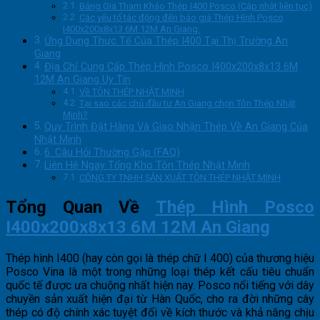
Bảng Giá Tham Khảo Thép I400 Posco (Cập nhật liên tục)
Các yếu tố tác động đến báo giá Thép Hình Posco
I400x200x8x13 6M 12M An Giang:
Ứng Dụng Thực Tế Của Thép I400 Tại Thị Trường An
Giang
Địa Chỉ Cung Cấp Thép Hình Posco I400x200x8x13 6M
12M An Giang Uy Tín
Về TÔN THÉP NHẬT MINH
Tại sao các chủ đầu tư An Giang chọn Tôn Thép Nhật
Minh?
Quy Trình Đặt Hàng Và Giao Nhận Thép Về An Giang Của
Nhật Minh
6. Câu Hỏi Thường Gặp (FAQ)
Liên Hệ Ngay Tổng Kho Tôn Thép Nhật Minh
CÔNG TY TNHH SẢN XUẤT TÔN THÉP NHẬT MINH
Tổng Quan Về
Thép Hình Posco
I400x200x8x13 6M 12M An Giang
Thép hình I400 (hay còn gọi là thép chữ I 400) của thương hiệu
Posco Vina là một trong những loại thép kết cấu tiêu chuẩn
quốc tế được ưa chuộng nhất hiện nay. Posco nổi tiếng với dây
chuyền sản xuất hiện đại từ Hàn Quốc, cho ra đời những cây
thép có độ chính xác tuyệt đối về kích thước và khả năng chịu