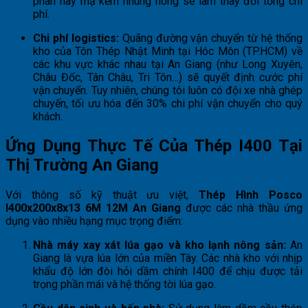
phân hay mạ kẽm nhúng nóng sẽ làm thay đổi tổng chi
phí.
Chi phí logistics:
Quãng đường vận chuyển từ hệ thống
kho của Tôn Thép Nhật Minh tại Hóc Môn (TP.HCM) về
các khu vực khác nhau tại An Giang (như Long Xuyên,
Châu Đốc, Tân Châu, Tri Tôn…) sẽ quyết định cước phí
vận chuyển. Tuy nhiên, chúng tôi luôn có đội xe nhà ghép
chuyến, tối ưu hóa đến 30% chi phí vận chuyển cho quý
khách.
Ứng Dụng Thực Tế Của Thép I400 Tại
Thị Trường An Giang
Với thông số kỹ thuật ưu việt,
Thép Hình Posco
I400x200x8x13 6M 12M An Giang
được các nhà thầu ứng
dụng vào nhiều hạng mục trọng điểm:
Nhà máy xay xát lúa gạo và kho lạnh nông sản:
An
Giang là vựa lúa lớn của miền Tây. Các nhà kho với nhịp
khẩu độ lớn đòi hỏi dầm chính I400 để chịu được tải
trọng phần mái và hệ thống tời lúa gạo.