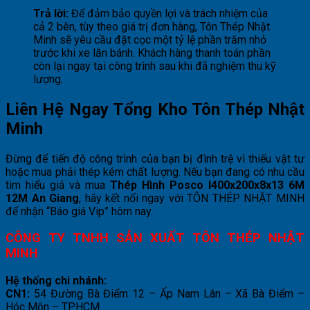
Trả lời:
Để đảm bảo quyền lợi và trách nhiệm của
cả 2 bên, tùy theo giá trị đơn hàng, Tôn Thép Nhật
Minh sẽ yêu cầu đặt cọc một tỷ lệ phần trăm nhỏ
trước khi xe lăn bánh. Khách hàng thanh toán phần
còn lại ngay tại công trình sau khi đã nghiệm thu kỹ
lượng.
Liên Hệ Ngay Tổng Kho Tôn Thép Nhật
Minh
Đừng để tiến độ công trình của bạn bị đình trệ vì thiếu vật tư
hoặc mua phải thép kém chất lượng. Nếu bạn đang có nhu cầu
tìm hiểu giá và mua
Thép Hình Posco I400x200x8x13 6M
12M An Giang
, hãy kết nối ngay với TÔN THÉP NHẬT MINH
để nhận “Báo giá Vip” hôm nay.
CÔNG TY TNHH SẢN XUẤT TÔN THÉP NHẬT
MINH
Hệ thống chi nhánh:
CN1:
54 Đường Bà Điểm 12 – Ấp Nam Lân – Xã Bà Điểm –
Hóc Môn – TPHCM