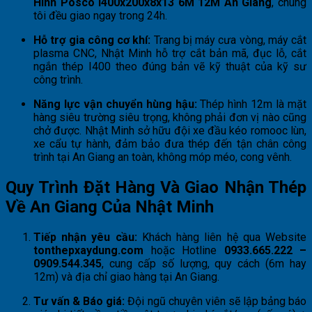
Hình Posco I400x200x8x13 6M 12M An Giang
, chúng
tôi đều giao ngay trong 24h.
Hỗ trợ gia công cơ khí:
Trang bị máy cưa vòng, máy cắt
plasma CNC, Nhật Minh hỗ trợ cắt bản mã, đục lỗ, cắt
ngắn thép I400 theo đúng bản vẽ kỹ thuật của kỹ sư
công trình.
Năng lực vận chuyển hùng hậu:
Thép hình 12m là mặt
hàng siêu trường siêu trọng, không phải đơn vị nào cũng
chở được. Nhật Minh sở hữu đội xe đầu kéo romooc lùn,
xe cẩu tự hành, đảm bảo đưa thép đến tận chân công
trình tại An Giang an toàn, không móp méo, cong vênh.
Quy Trình Đặt Hàng Và Giao Nhận Thép
Về An Giang Của Nhật Minh
Tiếp nhận yêu cầu:
Khách hàng liên hệ qua Website
tonthepxaydung.com
hoặc Hotline
0933.665.222 –
0909.544.345
, cung cấp số lượng, quy cách (6m hay
12m) và địa chỉ giao hàng tại An Giang.
Tư vấn & Báo giá:
Đội ngũ chuyên viên sẽ lập bảng báo