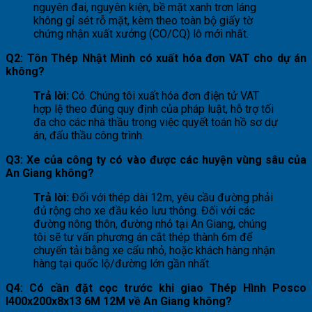
nguyên đai, nguyên kiện, bề mặt xanh trơn láng
không gỉ sét rỗ mặt, kèm theo toàn bộ giấy tờ
chứng nhận xuất xưởng (CO/CQ) lô mới nhất.
Q2: Tôn Thép Nhật Minh có xuất hóa đơn VAT cho dự án
không?
Trả lời:
Có. Chúng tôi xuất hóa đơn điện tử VAT
hợp lệ theo đúng quy định của pháp luật, hỗ trợ tối
đa cho các nhà thầu trong việc quyết toán hồ sơ dự
án, đấu thầu công trình.
Q3: Xe của công ty có vào được các huyện vùng sâu của
An Giang không?
Trả lời:
Đối với thép dài 12m, yêu cầu đường phải
đủ rộng cho xe đầu kéo lưu thông. Đối với các
đường nông thôn, đường nhỏ tại An Giang, chúng
tôi sẽ tư vấn phương án cắt thép thành 6m để
chuyển tải bằng xe cẩu nhỏ, hoặc khách hàng nhận
hàng tại quốc lộ/đường lớn gần nhất.
Q4: Có cần đặt cọc trước khi giao Thép Hình Posco
I400x200x8x13 6M 12M về An Giang không?