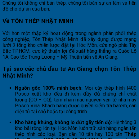
Chúng tôi không chỉ bán thép, chúng tôi bán sự an tâm và tiến
độ cho dự án của bạn.
Về TÔN THÉP NHẬT MINH
Với hơn một thập kỷ hoạt động trong ngành phân phối thép
công nghiệp, Tôn Thép Nhật Minh đã xây dựng được mạng
lưới 3 tổng kho chiến lược đặt tại Hóc Môn, cửa ngõ phía Tây
Bắc TP.HCM, cực kỳ thuận lợi để xuất hàng thẳng ra Quốc Lộ
1A, Cao tốc Trung Lương – Mỹ Thuận tiến về An Giang.
Tại sao các chủ đầu tư An Giang chọn Tôn Thép
Nhật Minh?
Nguồn gốc 100% minh bạch:
Mọi cây thép hình I400
Posco xuất kho đều đi kèm đầy đủ chứng chỉ chất
lượng (CO – CQ), tem nhãn mác nguyên vẹn từ nhà máy
Posco Vina. Khách hàng được quyền kiểm tra barem, cân
điện tử tại chỗ hoặc tại công trình.
Kho hàng khủng, không lo đứt gãy tiến độ:
Hệ thống 3
kho bãi rộng lớn tại Hóc Môn luôn trữ sẵn hàng ngàn tấn
thép hình các loại. Bạn cần 10 tấn hay 100 tấn
Thép