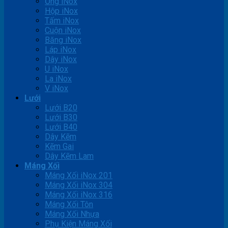
Ống iNox
Hộp iNox
Tấm iNox
Cuộn iNox
Băng iNox
Láp iNox
Dây iNox
U iNox
La iNox
V iNox
Lưới
Lưới B20
Lưới B30
Lưới B40
Dây Kẽm
Kẽm Gai
Dây Kẽm Lam
Máng Xối
Máng Xối iNox 201
Máng Xối iNox 304
Máng Xối iNox 316
Máng Xối Tôn
Máng Xối Nhựa
Phụ Kiện Máng Xối