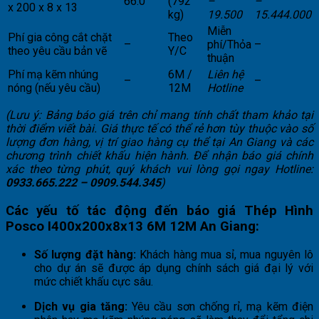
66.0
(792
–
–
x 200 x 8 x 13
kg)
19.500
15.444.000
Miễn
Phí gia công cắt chặt
Theo
–
phí/Thỏa
–
theo yêu cầu bản vẽ
Y/C
thuận
Phí mạ kẽm nhúng
6M /
Liên hệ
–
–
nóng (nếu yêu cầu)
12M
Hotline
(Lưu ý: Bảng báo giá trên chỉ mang tính chất tham khảo tại
thời điểm viết bài. Giá thực tế có thể rẻ hơn tùy thuộc vào số
lượng đơn hàng, vị trí giao hàng cụ thể tại An Giang và các
chương trình chiết khấu hiện hành. Để nhận báo giá chính
xác theo từng phút, quý khách vui lòng gọi ngay Hotline:
0933.665.222 – 0909.544.345
)
Các yếu tố tác động đến báo giá Thép Hình
Posco I400x200x8x13 6M 12M An Giang:
Số lượng đặt hàng:
Khách hàng mua sỉ, mua nguyên lô
cho dự án sẽ được áp dụng chính sách giá đại lý với
mức chiết khấu cực sâu.
Dịch vụ gia tăng:
Yêu cầu sơn chống rỉ, mạ kẽm điện