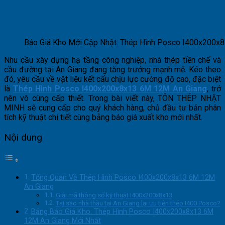
Báo Giá Kho Mới Cập Nhật: Thép Hình Posco I400x200x
Nhu cầu xây dựng hạ tầng công nghiệp, nhà thép tiền chế và
cầu đường tại An Giang đang tăng trưởng mạnh mẽ. Kéo theo
đó, yêu cầu về vật liệu kết cấu chịu lực cường độ cao, đặc biệt
là
Thép Hình Posco I400x200x8x13 6M 12M An Giang
, trở
nên vô cùng cấp thiết. Trong bài viết này, TÔN THÉP NHẬT
MINH sẽ cung cấp cho quý khách hàng, chủ đầu tư bản phân
tích kỹ thuật chi tiết cùng bảng báo giá xuất kho mới nhất.
Nội dung
Tổng Quan Về Thép Hình Posco I400x200x8x13 6M 12M
An Giang
Giải mã thông số kỹ thuật I400x200x8x13
Tại sao nhà thầu tại An Giang lại ưu tiên thép I400 Posco?
Bảng Báo Giá Kho: Thép Hình Posco I400x200x8x13 6M
12M An Giang Mới Nhất