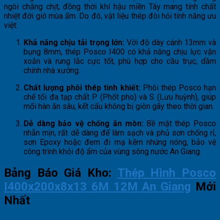
ngòi chằng chịt, đồng thời khí hậu miền Tây mang tính chất
nhiệt đới gió mùa ẩm. Do đó, vật liệu thép đòi hỏi tính năng ưu
việt:
Khả năng chịu tải trọng lớn:
Với độ dày cánh 13mm và
bụng 8mm, thép Posco I400 có khả năng chịu lực vặn
xoắn và rung lắc cực tốt, phù hợp cho cầu trục, dầm
chính nhà xưởng.
Chất lượng phôi thép tinh khiết:
Phôi thép Posco hạn
chế tối đa tạp chất P (Phốt pho) và S (Lưu huỳnh), giúp
mối hàn ăn sâu, kết cấu không bị giòn gãy theo thời gian.
Dễ dàng bảo vệ chống ăn mòn:
Bề mặt thép Posco
nhẵn mịn, rất dễ dàng để làm sạch và phủ sơn chống rỉ,
sơn Epoxy hoặc đem đi mạ kẽm nhúng nóng, bảo vệ
công trình khỏi độ ẩm của vùng sông nước An Giang.
Bảng Báo Giá Kho:
Thép Hình Posco
I400x200x8x13 6M 12M An Giang
Mới
Nhất