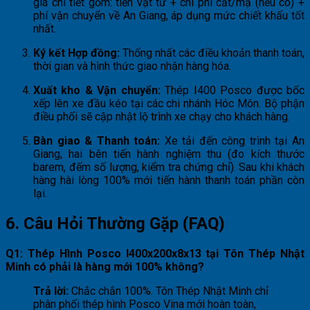
giá chi tiết gồm: tiền vật tư + chi phí cắt/mạ (nếu có) +
phí vận chuyển về An Giang, áp dụng mức chiết khấu tốt
nhất.
Ký kết Hợp đồng:
Thống nhất các điều khoản thanh toán,
thời gian và hình thức giao nhận hàng hóa.
Xuất kho & Vận chuyển:
Thép I400 Posco được bốc
xếp lên xe đầu kéo tại các chi nhánh Hóc Môn. Bộ phận
điều phối sẽ cập nhật lộ trình xe chạy cho khách hàng.
Bàn giao & Thanh toán:
Xe tải đến công trình tại An
Giang, hai bên tiến hành nghiệm thu (đo kích thước
barem, đếm số lượng, kiểm tra chứng chỉ). Sau khi khách
hàng hài lòng 100% mới tiến hành thanh toán phần còn
lại.
6. Câu Hỏi Thường Gặp (FAQ)
Q1: Thép Hình Posco I400x200x8x13 tại Tôn Thép Nhật
Minh có phải là hàng mới 100% không?
Trả lời:
Chắc chắn 100%. Tôn Thép Nhật Minh chỉ
phân phối thép hình Posco Vina mới hoàn toàn,