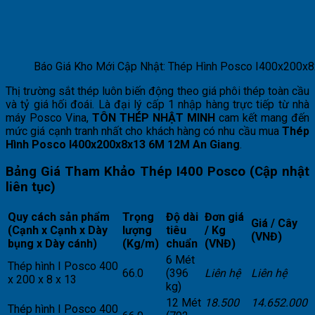
Báo Giá Kho Mới Cập Nhật: Thép Hình Posco I400x200x
Thị trường sắt thép luôn biến động theo giá phôi thép toàn cầu
và tỷ giá hối đoái. Là đại lý cấp 1 nhập hàng trực tiếp từ nhà
máy Posco Vina,
TÔN THÉP NHẬT MINH
cam kết mang đến
mức giá cạnh tranh nhất cho khách hàng có nhu cầu mua
Thép
Hình Posco I400x200x8x13 6M 12M An Giang
.
Bảng Giá Tham Khảo Thép I400 Posco (Cập nhật
liên tục)
Quy cách sản phẩm
Trọng
Độ dài
Đơn giá
Giá / Cây
(Cạnh x Cạnh x Dày
lượng
tiêu
/ Kg
(VNĐ)
bụng x Dày cánh)
(Kg/m)
chuẩn
(VNĐ)
6 Mét
Thép hình I Posco 400
66.0
(396
Liên hệ
Liên hệ
x 200 x 8 x 13
kg)
12 Mét
18.500
14.652.000
Thép hình I Posco 400