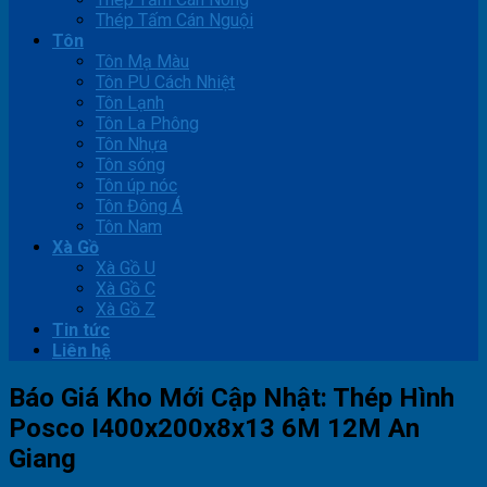
Thép Tấm Cán Nguội
Tôn
Tôn Mạ Màu
Tôn PU Cách Nhiệt
Tôn Lạnh
Tôn La Phông
Tôn Nhựa
Tôn sóng
Tôn úp nóc
Tôn Đông Á
Tôn Nam
Xà Gồ
Xà Gồ U
Xà Gồ C
Xà Gồ Z
Tin tức
Liên hệ
Báo Giá Kho Mới Cập Nhật: Thép Hình
Posco I400x200x8x13 6M 12M An
Giang