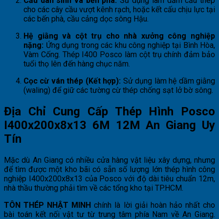
Cầu dân sinh và bến phà:
Sử dụng làm dầm cầu thép
cho các cây cầu vượt kênh rạch, hoặc kết cấu chịu lực tại
các bến phà, cầu cảng dọc sông Hậu.
Hệ giằng và cột trụ cho nhà xưởng công nghiệp
nặng:
Ứng dụng trong các khu công nghiệp tại Bình Hòa,
Vàm Cống. Thép I400 Posco làm cột trụ chính đảm bảo
tuổi thọ lên đến hàng chục năm.
Cọc cừ ván thép (Kết hợp):
Sử dụng làm hệ dầm giằng
(waling) để giữ các tường cừ thép chống sạt lở bờ sông.
Địa Chỉ Cung Cấp Thép Hình Posco
I400x200x8x13 6M 12M An Giang Uy
Tín
Mặc dù An Giang có nhiều cửa hàng vật liệu xây dựng, nhưng
để tìm được một kho bãi có sẵn số lượng lớn thép hình công
nghiệp I400x200x8x13 của Posco với độ dài tiêu chuẩn 12m,
nhà thầu thường phải tìm về các tổng kho tại TP.HCM.
TÔN THÉP NHẬT MINH
chính là lời giải hoàn hảo nhất cho
bài toán kết nối vật tư từ trung tâm phía Nam về An Giang.